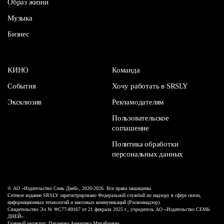
Образ жизни
Музыка
Бизнес
КИНО
Команда
События
Хочу работать в SRSLY
Эксклюзив
Рекламодателям
Пользовательское
соглашение
Политика обработки
персональных данных
© АО «Издательство Семь Дней», 2020-2026. Все права защищены.
Сетевое издание SRSLY зарегистрировано Федеральной службой по надзору в сфере связи,
информационных технологий и массовых коммуникаций (Роскомнадзор).
Свидетельство Эл № ФС77-89167 от 21 февраля 2025 г., учредитель АО «Издательство СЕМЬ
ДНЕЙ».
Главный редактор: Пахомова Анжелика Михайловна