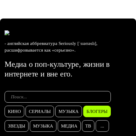
- английская аббревиатура Seriously [ˈsɪərɪəslɪ],
расшифровывается как «серьезно».
Медиа о поп-культуре, жизни в
интернете и вне его.
КИНО
СЕРИАЛЫ
МУЗЫКА
БЛОГЕРЫ
ЗВЕЗДЫ
МУЗЫКА
МЕДИА
ТВ
...