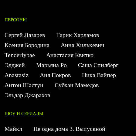
ПЕРСОНЫ
Сергей Лазарев
Гарик Харламов
Ксения Бородина
Анна Хилькевич
Tenderlybae
Анастасия Квитко
Элджей
Марьяна Ро
Саша Спилберг
Anastasiz
Аня Покров
Ника Вайпер
Антон Шастун
Субхан Мамедов
Эльдар Джарахов
ШОУ И СЕРИАЛЫ
Майкл
Не одна дома 3. Выпускной