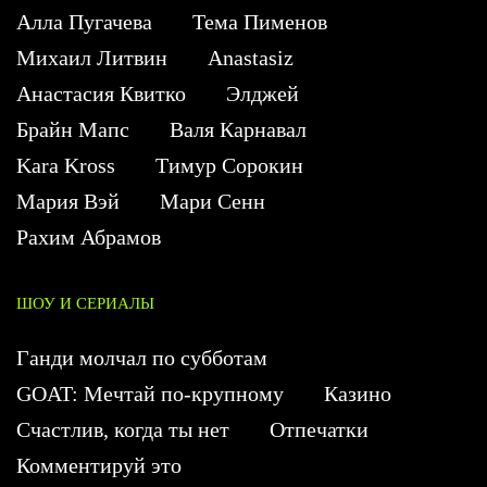
Алла Пугачева
Тема Пименов
Михаил Литвин
Anastasiz
Анастасия Квитко
Элджей
Брайн Мапс
Валя Карнавал
Kara Kross
Тимур Сорокин
Мария Вэй
Мари Сенн
Рахим Абрамов
ШОУ И СЕРИАЛЫ
Ганди молчал по субботам
GOAT: Мечтай по-крупному
Казино
Счастлив, когда ты нет
Отпечатки
Комментируй это