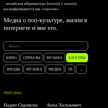
- английская аббревиатура Seriously [ˈsɪərɪəslɪ],
расшифровывается как «серьезно».
Медиа о поп-культуре, жизни в
интернете и вне его.
КИНО
СЕРИАЛЫ
МУЗЫКА
БЛОГЕРЫ
ЗВЕЗДЫ
МУЗЫКА
МЕДИА
ТВ
...
ПЕРСОНЫ
Надин Серовски
Анна Хилькевич