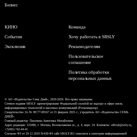
Бизнес
КИНО
Команда
События
Хочу работать в SRSLY
Эксклюзив
Рекламодателям
Пользовательское
соглашение
Политика обработки
персональных данных
© АО «Издательство Семь Дней», 2020-2026. Все права защищены.
Сетевое издание SRSLY зарегистрировано Федеральной службой по надзору в сфере связи,
информационных технологий и массовых коммуникаций (Роскомнадзор).
Свидетельство Эл № ФС77-89167 от 21 февраля 2025 г., учредитель АО «Издательство СЕМЬ
ДНЕЙ».
Главный редактор: Пахомова Анжелика Михайловна
Адрес редакции: 125080, г. Москва, Волоколамское ш., д. 4, корп. 24. Контакты: official@srsly.ru,
+7(495) 742-44-41
Согласно ФЗ от 29.12.2010 №436-ФЗ сайт SRSLY.RU относится к категории информационной