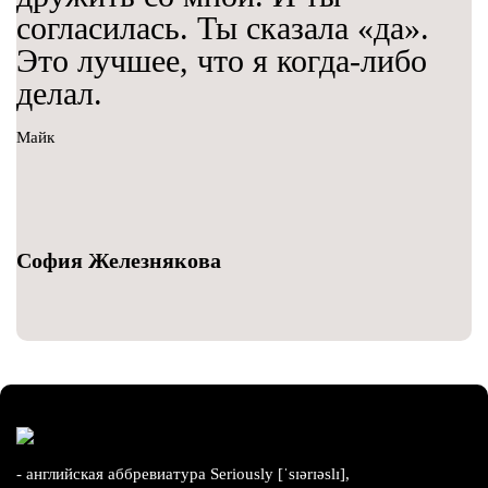
согласилась. Ты сказала «да».
Это лучшее, что я когда-либо
делал.
Майк
София Железнякова
- английская аббревиатура Seriously [ˈsɪərɪəslɪ],