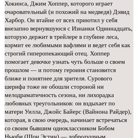
Хокинса, Джим Хоппер, которого играет
очаровательный (и похожий на медведя) Дэвид
Харбор. Он втайне от всех приютил у себя
внезапно вернувшуюся с Изнанки Одиннадцать,
которую держит в трейлере в глубине леса,
кормит ее любимыми вафлями и ведет себя как
строгий гиперопекающий отец. Хоппер
помогает девочке узнать чуть больше о своем
прошлом — и потому героиня становится
ближе и понятнее для зрителя. Сурового
шерифа тоже не обошли стороной ни
мелодраматичность сезона, ни лихорадка
любовных треугольников: он вздыхает по
матери Уилла, Джойс Байерс (Вайнона Райдер),
которая, в свою очередь, начинает встречаться
со своим бывшим одноклассником Бобом
Ньюби (Шон Эстин) — добродушным