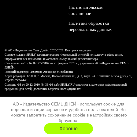
Пользовательское
соглашение
Политика обработки
персональных данных
© АО «Издательство Семь Дней», 2020-2026. Все права защищены.
Сетевое издание SRSLY зарегистрировано Федеральной службой по надзору в сфере связи,
информационных технологий и массовых коммуникаций (Роскомнадзор).
Свидетельство Эл № ФС77-89167 от 21 февраля 2025 г., учредитель АО «Издательство СЕМЬ
ДНЕЙ».
Главный редактор: Пахомова Анжелика Михайловна
Адрес редакции: 125080, г. Москва, Волоколамское ш., д. 4, корп. 24. Контакты: official@srsly.ru,
+7(495) 742-44-41
Согласно ФЗ от 29.12.2010 №436-ФЗ сайт SRSLY.RU относится к категории информационной
продукции для детей, достигших возраста шестнадцати лет.
Design by White Russian
АО «Издательство СЕМЬ ДНЕЙ»
использует cookie
для
персонализации сервисов и удобства пользователей. Вы
16+
можете запретить сохранение cookie в настройках своего
браузера.
ХОЧУ ЕЩЁ
Хорошо