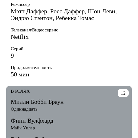
Режиссёр
Мэтт Даффер, Росс Даффер, Шон Леви,
Эндрю Стэнтон, Ребекка Томас
Телеканал/Видеосервис
Netflix
Серий
9
Продолжительность
50 мин
В РОЛЯХ
12
Милли Бобби Браун
Одиннадцать
Финн Вулфхард
Майк Уилер