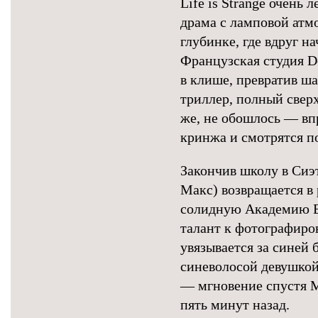
Life is Strange очень 
драма с ламповой атм
глубинке, где вдруг н
Французская студия D
в клише, превратив ш
триллер, полный свер
же, не обошлось — вп
кринжа и смотрятся по
Закончив школу в Сиэ
Макс) возвращается в
солидную Академию Бл
талант к фотографиро
увязывается за синей б
синеволосой девушкой:
— мгновение спустя М
пять минут назад.