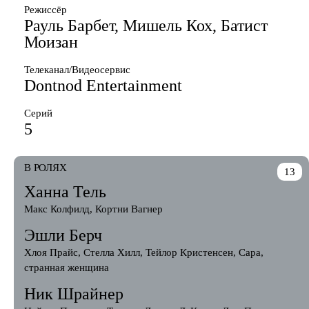
Режиссёр
Рауль Барбет, Мишель Кох, Батист
Моизан
Телеканал/Видеосервис
Dontnod Entertainment
Серий
5
В РОЛЯХ
13
Ханна Тель
Макс Колфилд, Кортни Вагнер
Эшли Берч
Хлоя Прайс, Стелла Хилл, Тейлор Кристенсен, Сара,
странная женщина
Ник Шрайнер