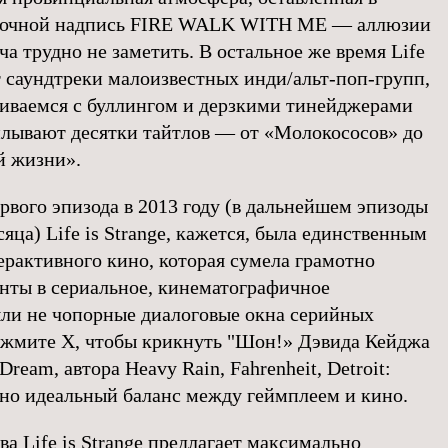
усочной надпись FIRE WALK WITH ME — аллюзии
а трудно не заметить. В остальное же время Life
т саундтреки малоизвестных инди/альт-поп-групп,
киваемся с буллингом и дерзкими тинейджерами
сплывают десятки тайтлов — от «Молокососов» до
й жизни».
рвого эпизода в 2013 году (в дальнейшем эпизоды
сяца) Life is Strange, кажется, была единственным
ерактивного кино, которая сумела грамотно
нты в сериальное, кинематографичное
ыли не чопорные диалоговые окна серийных
«Нажмите Х, чтобы крикнуть "Шон!» Дэвида Кейджа
Dream, автора Heavy Rain, Fahrenheit, Detroit:
 но идеальный баланс между геймплеем и кино.
а Life is Strange предлагает максимально