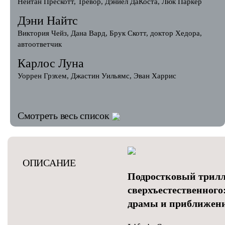
Нейтан Прескотт, Тревор, Дэниел ДаКоста, Люк Паркер
Дэни Найтс
Виктория Чейз, Дана Вард, Брук Скотт, доктор Хедора,
автоответчик
Карлос Луна
Уоррен Грэхем, Джастин Уильямс, Эван Харрис
Смотреть весь список
ОПИСАНИЕ
Подростковый трилл
сверхъестественног
драмы и приближени