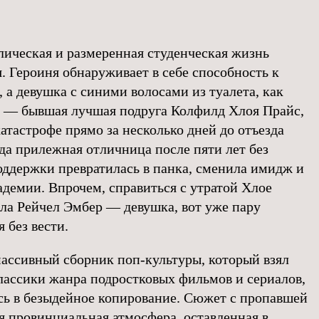
лическая и размеренная студенческая жизнь
. Героиня обнаруживает в себе способность к
 а девушка с синими волосами из туалета, как
, — бывшая лучшая подруга Колфилд Хлоя Прайс,
катастрофе прямо за несколько дней до отъезда
гда прилежная отличница после пяти лет без
оддержки превратилась в панка, сменила имидж и
адемии. Впрочем, справиться с утратой Хлое
ала Рейчел Эмбер — девушка, вот уже пару
 без вести.
 массивный сборник поп-культуры, который взял
классики жанра подростковых фильмов и сериалов,
сь в безыдейное копирование. Сюжет с пропавшей
я провинциальная атмосфера, оставленная в