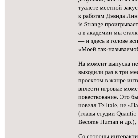
туалете местной зак
к работам Дэвида Линч
is Strange проигрывае
а в академии мы стал
— и здесь в голове в
«Моей так-называемо
На момент выпуска пе
выходили раз в три ме
проектом в жанре инт
вплести игровые моме
повествование. Это б
новелл Telltale, не 
(главы студии Quantic 
Become Human и др.),
Со стороны интерактив