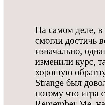
На самом деле, в
смогли достичь в
изначально, одна
изменили курс, т
хорошую обратную
Strange был дов
потому что игра 
Remember Me, на