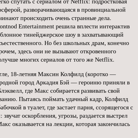
легко спутать с сериалом от Netflix: подростковая
осферой, разворачивающаяся в провинциальной
ачинают происходить очень странные дела.
ontnod Entertainment решила вплести интерактив
аблонное тинейджерское шоу в захватывающий
хъестественного. Но без школьных драм, конечно
рочем, здесь они не вызывают откровенного
лучше многих сериалов от того же Netflix.
тле, 18-летняя Максин Колфилд (коротко —
 родной город Аркадия Бэй — героиню приняли в
эквелл, где Макс собирается развивать свой
ванию. Пытаясь поймать удачный кадр, Колфилд
абочкой в туалет, где застает парня, ссорящегося с
 звучат оскорбления, угрозы, раздается выстрел
акс оказывается на лекции, которая закончилась