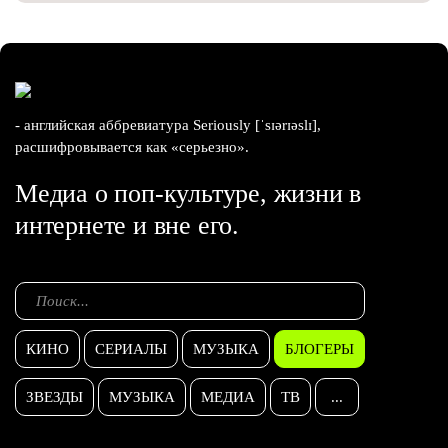
- английская аббревиатура Seriously [ˈsɪərɪəslɪ],
расшифровывается как «серьезно».
Медиа о поп-культуре, жизни в
интернете и вне его.
КИНО
СЕРИАЛЫ
МУЗЫКА
БЛОГЕРЫ
ЗВЕЗДЫ
МУЗЫКА
МЕДИА
ТВ
...