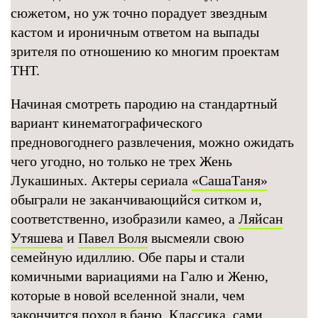
сюжетом, но уж точно порадует звездным
кастом и ироничным ответом на выпады
зрителя по отношению ко многим проектам
ТНТ.
Начиная смотреть пародию на стандартный
вариант кинематографического
предновогоднего развлечения, можно ожидать
чего угодно, но только не трех Жень
Лукашиных. Актеры сериала
«СашаТаня»
обыграли не заканчивающийся ситком и,
соответственно, изобразили камео, а
Ляйсан
Утяшева
и
Павел Воля
высмеяли свою
семейную идиллию. Обе пары и стали
комичными вариациями на Галю и Женю,
которые в новой вселенной знали, чем
закончится поход в баню. Классика, сами