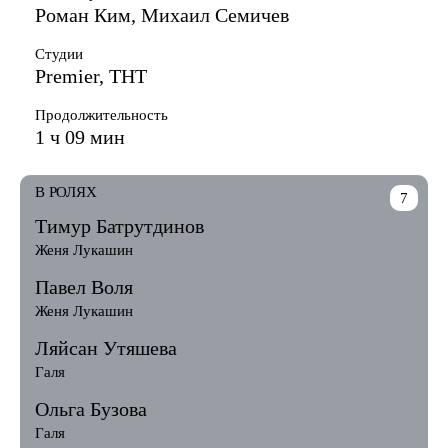
Роман Ким, Михаил Семичев
Студии
Premier, ТНТ
Продолжительность
1 ч 09 мин
В РОЛЯХ
7
Тимур Батрутдинов
Женя Лукашин
Павел Воля
Женя Лукашин
Ляйсан Утяшева
Галя
Ольга Бузова
Галя