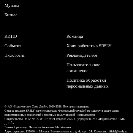
Музыка
Бизнес
КИНО
Команда
События
Хочу работать в SRSLY
Эксклюзив
Рекламодателям
Пользовательское
соглашение
Политика обработки
персональных данных
© АО «Издательство Семь Дней», 2020-2026. Все права защищены.
Сетевое издание SRSLY зарегистрировано Федеральной службой по надзору в сфере связи,
информационных технологий и массовых коммуникаций (Роскомнадзор).
Свидетельство Эл № ФС77-89167 от 21 февраля 2025 г., учредитель АО «Издательство СЕМЬ
ДНЕЙ».
Главный редактор: Пахомова Анжелика Михайловна
Адрес редакции: 125080, г. Москва, Волоколамское ш., д. 4, корп. 24. Контакты: official@srsly.ru,