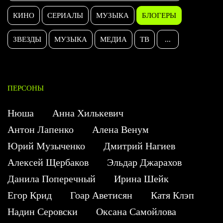
КИНО
СЕРИАЛЫ
МУЗЫКА
БЛОГЕРЫ
ЗВЕЗДЫ
МУЗЫКА
МЕДИА
ТВ
...
ПЕРСОНЫ
Нюша
Анна Хилькевич
Антон Лапенко
Алена Венум
Юрий Музыченко
Дмитрий Нагиев
Алексей Щербаков
Эльдар Джарахов
Данила Поперечный
Ирина Шейк
Егор Крид
Гоар Аветисян
Катя Клэп
Надин Серовски
Оксана Самойлова