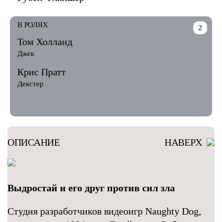
В РОЛЯХ
2
Том Холланд
Джек
Крис Пратт
Декстер
ОПИСАНИЕ
НАВЕРХ
Выдростай и его друг против сил зла
Студия разработчиков видеоигр Naughty Dog,