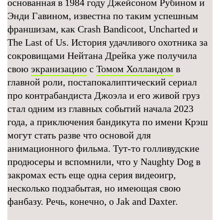
основанная в 1984 году Джейсоном Рубином и
Энди Гавином, известна по таким успешным
франшизам, как Crash Bandicoot, Uncharted и
The Last of Us. История удачливого охотника за
сокровищами Нейтана Дрейка уже получила
свою
экранизацию
с
Томом Холландом
в
главной роли, постапокалиптический сериал
про контрабандиста Джоэла и его живой груз
стал одним из главных событий начала 2023
года, а приключения бандикута по имени Крэш
могут стать разве что основой для
анимационного фильма. Тут-то голливудские
продюсеры и вспомнили, что у Naughty Dog в
закромах есть еще одна серия видеоигр,
несколько подзабытая, но имеющая свою
фанбазу. Речь, конечно, о Jak and Daxter.