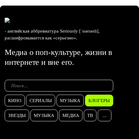
- английская аббревиатура Seriously [ˈsɪərɪəslɪ],
расшифровывается как «серьезно».
Медиа о поп-культуре, жизни в
интернете и вне его.
КИНО
СЕРИАЛЫ
МУЗЫКА
БЛОГЕРЫ
ЗВЕЗДЫ
МУЗЫКА
МЕДИА
ТВ
...