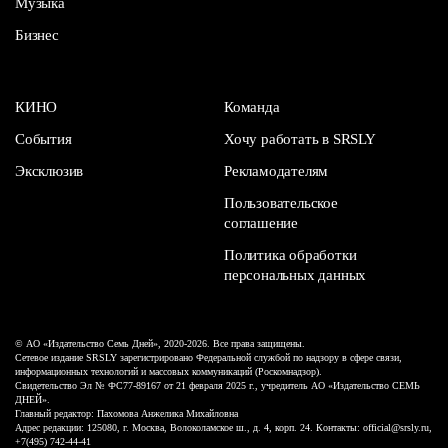
Музыка
Бизнес
КИНО
Команда
События
Хочу работать в SRSLY
Эксклюзив
Рекламодателям
Пользовательское
соглашение
Политика обработки
персональных данных
© АО «Издательство Семь Дней», 2020-2026. Все права защищены.
Сетевое издание SRSLY зарегистрировано Федеральной службой по надзору в сфере связи,
информационных технологий и массовых коммуникаций (Роскомнадзор).
Свидетельство Эл № ФС77-89167 от 21 февраля 2025 г., учредитель АО «Издательство СЕМЬ
ДНЕЙ».
Главный редактор: Пахомова Анжелика Михайловна
Адрес редакции: 125080, г. Москва, Волоколамское ш., д. 4, корп. 24. Контакты: official@srsly.ru,
+7(495) 742-44-41