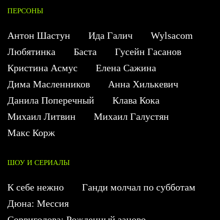
ПЕРСОНЫ
Антон Шастун
Ида Галич
Wylsacom
Любятинка
Баста
Гусейн Гасанов
Кристина Асмус
Елена Сажина
Дима Масленников
Анна Хилькевич
Данила Поперечный
Клава Кока
Михаил Литвин
Михаил Галустян
Макс Корж
ШОУ И СЕРИАЛЫ
К себе нежно
Ганди молчал по субботам
Дюна: Мессия
Сорвиголова: Рожденный заново