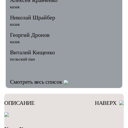
Алексей Кравченко
казак
Николай Шрайбер
казак
Георгий Дронов
казак
Виталий Кищенко
польский пан
Смотреть весь список
ОПИСАНИЕ
НАВЕРХ