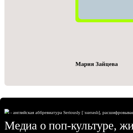
Мария Зайцева
- английская аббревиатура Seriously [ˈsɪərɪəslɪ], расшифровыва
Медиа о поп-культуре, жи