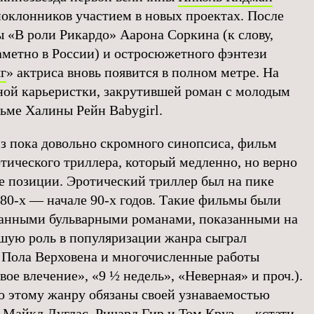
поклонников участием в новых проектах. После
 «В роли Рикардо» Аарона Соркина (к слову,
метно в России) и остросюжетного фэнтези
г
» актриса вновь появится в полном метре. На
шной карьеристки, закрутившей роман с молодым
ьме Халины Рейн Babygirl.
из пока довольно скромного синопсиса, фильм
отического триллера, который медленно, но верно
е позиции. Эротический триллер был на пике
 80-х — начале 90-х годов. Такие фильмы были
ванными бульварными романами, показанными на
шую роль в популяризации жанра сыграл
 Пола Верховена и многочисленные работы
ое влечение», «9 ½ недель», «Неверная» и проч.).
о этому жанру обязаны своей узнаваемостью
к Майкл Дуглас, Ричард Гир и
Том Круз
— кстати,