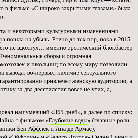
о в фильме «С широко закрытыми глазами» была
н.
ета и некоторыми культурными изменениями
а пошла на убыль. Ровно до тех пор, пока в 2015
него не вдохнул… именно эротический блокбастер
. Феноменальные сборы и огромная
омохозяек и школьниц по всему миру позволили
а вывода: во-первых, наличие сексуального
гарантированно привлечет женскую аудиторию, а
отику за два десятилетия вовсе не утих, а,
довал нашумевший «365 дней», а далее по списку:
Лайна с фильмом «
Глубокие воды
» (главные роли
овники
Бен Аффлек
и
Ана де Армас
),
дой «Эйфории» и «
Белого Лотоса
»
Сидни Суини
и