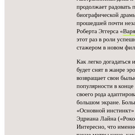
продолжает радовать 
биографической драмы
прошедшей почти неза
Роберта Эггерса «
Варя
этот раз в роли успе
стажером в новом фил
Как легко догадаться 
будет снят в жанре эр
возвращает свои былы
популярности в конце
своего рода адаптиро
большом экране. Боль
«Основной инстинкт»
Эдриана Лайна («Роков
Интересно, что именн
такие мэтры кино, ка