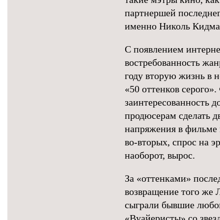
партнершей последнег
именно Николь Кидма
С появлением интерн
востребованность жанр
году вторую жизнь в 
«50 оттенков серого»
заинтересованность д
продюсерам сделать дв
напряжения в фильме 
во-вторых, спрос на эр
наоборот, вырос.
За «оттенками» после
возвращение того же 
сыграли бывшие люб
«Вуайеристы» со звез