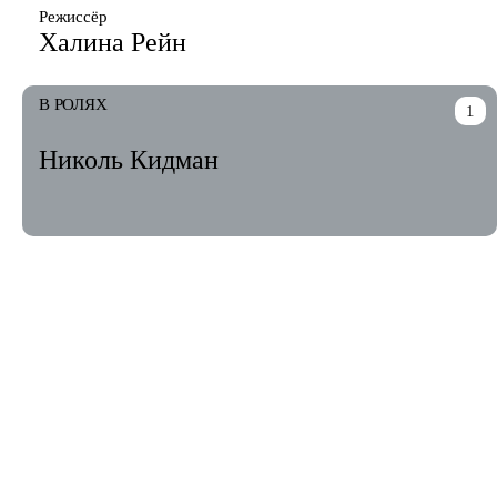
Режиссёр
Халина Рейн
В РОЛЯХ
1
Николь Кидман