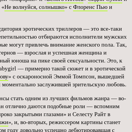
 «
Не волнуйся, солнышко
» с
Флоренс Пью
и
удитория эротических триллеров — это все-таки
епетильностью отбираются исполнители мужских
рые могут привлечь внимание женского пола. Так,
тернов — взрослая и успешная женщина и
ный юноша на пике своей сексуальности. Это, к
Babygirl — примерно такой сюжет и в эротической
ову
» с оскароносной Эммой Томпсон, вышедшей
и моментально заслужившей зрительскую любовь.
шансы стать одним из лучших фильмов жанра — во-
ан отлично даются подобные роли — вспомним
роко закрытыми глазами» и Селесту Райт в
лжи
», и, во-вторых, режиссером картины станет
ом году довольно успешно дебютировавшая с