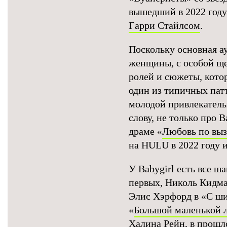
вышедший в 2022 году
Гарри Стайлсом
.
Поскольку основная а
женщины, с особой щ
ролей и сюжеты, кото
один из типичных пат
молодой привлекатель
слову, не только про 
драме «
Любовь по выз
на HULU в 2022 году 
У Babygirl есть все 
первых, Николь Кидм
Элис Хэрфорд в «С ши
«
Большой маленькой 
Халина Рейн, в прошл