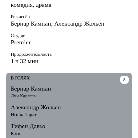
комедия, драма
Режиссёр
Бернар Кампан, Александр Жольен
Студии
Premier
Продолжительность
1 ч 32 мин
В РОЛЯХ
8
Бернар Кампан
Луи Каретти
Александр Жольен
Игорь Парат
Тифен Давьо
Кэти