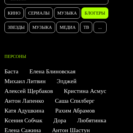
КИНО
СЕРИАЛЫ
МУЗЫКА
БЛОГЕРЫ
ЗВЕЗДЫ
МУЗЫКА
МЕДИА
ТВ
...
ПЕРСОНЫ
Баста
Елена Блиновская
Михаил Литвин
Элджей
Алексей Щербаков
Кристина Асмус
Антон Лапенко
Саша Спилберг
Катя Адушкина
Рахим Абрамов
Ксения Собчак
Дора
Любятинка
Елена Сажина
Антон Шастун