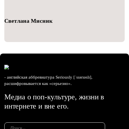
Светлана Мисник
- английская аббревиатура Seriously [ˈsɪərɪəslɪ],
расшифровывается как «серьезно».
Медиа о поп-культуре, жизни в
интернете и вне его.