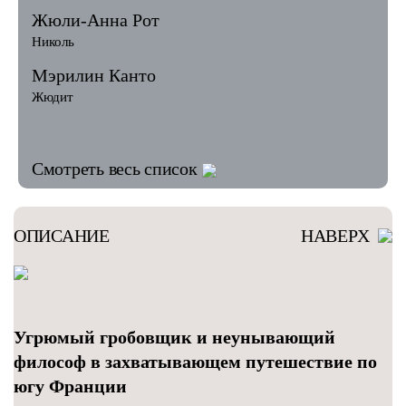
Жюли-Анна Рот
Николь
Мэрилин Канто
Жюдит
Смотреть весь список
ОПИСАНИЕ
НАВЕРХ
Угрюмый гробовщик и неунывающий
философ в захватывающем путешествие по
югу Франции