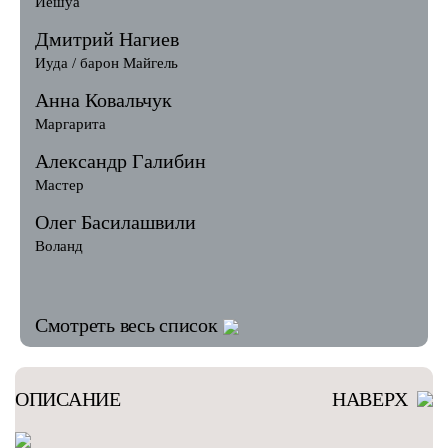
Иешуа
Дмитрий Нагиев
Иуда / барон Майгель
Анна Ковальчук
Маргарита
Александр Галибин
Мастер
Олег Басилашвили
Воланд
Смотреть весь список
ОПИСАНИЕ
НАВЕРХ