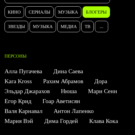
КИНО
СЕРИАЛЫ
МУЗЫКА
БЛОГЕРЫ
ЗВЕЗДЫ
МУЗЫКА
МЕДИА
ТВ
...
ПЕРСОНЫ
Алла Пугачева
Дина Саева
Kara Kross
Рахим Абрамов
Дора
Эльдар Джарахов
Нюша
Мари Сенн
Егор Крид
Гоар Аветисян
Валя Карнавал
Антон Лапенко
Мария Вэй
Дима Гордей
Клава Кока