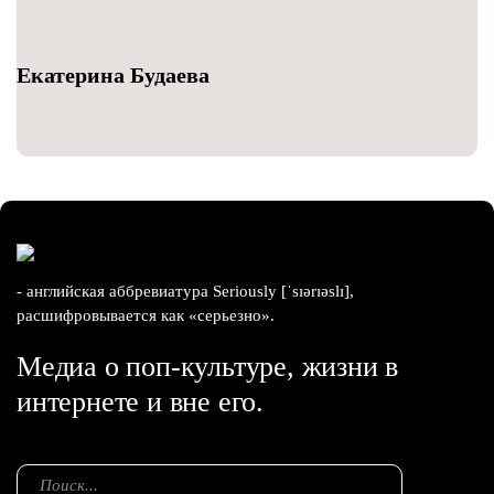
Екатерина Будаева
- английская аббревиатура Seriously [ˈsɪərɪəslɪ],
расшифровывается как «серьезно».
Медиа о поп-культуре, жизни в
интернете и вне его.