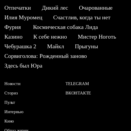
Отпечатки
Дикий лес
Очарованные
Илия Муромец
Счастлив, когда ты нет
Фурия
Космическая собака Лида
Казино
К себе нежно
Мистер Ноготь
Чебурашка 2
Майкл
Прыгуны
Сорвиголова: Рожденный заново
Здесь был Юра
Новости
TELEGRAM
Сториз
ВКОНТАКТЕ
Пульт
Интервью
Кино
Образ жизни