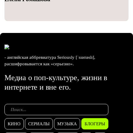
- английская аббревиатура Seriously [ˈsɪərɪəslɪ],
расшифровывается как «серьезно».
Медиа о поп-культуре, жизни в
интернете и вне его.
КИНО
СЕРИАЛЫ
МУЗЫКА
БЛОГЕРЫ