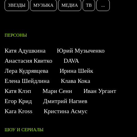
ЗВЕЗДЫ
МУЗЫКА
МЕДИА
ТВ
...
ПЕРСОНЫ
Катя Адушкина
Юрий Музыченко
Анастасия Квитко
DAVA
Лера Кудрявцева
Ирина Шейк
Елена Шейдлина
Клава Кока
Катя Клэп
Мари Сенн
Иван Ургант
Егор Крид
Дмитрий Нагиев
Kara Kross
Кристина Асмус
ШОУ И СЕРИАЛЫ