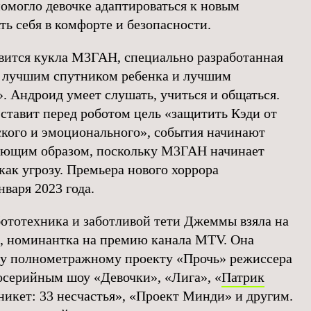
помогло девочке адаптироваться к новым
ть себя в комфорте и безопасности.
вится кукла М3ГАН, специально разработанная
ть лучшим спутником ребенка и лучшим
. Андроид умеет слушать, учиться и общаться.
ставит перед роботом цель «защитить Кэди от
ского и эмоционального», события начинают
сающим образом, поскольку М3ГАН начинает
как угрозу. Премьера нового хоррора
нваря 2023 года.
бототехника и заботливой тети Джеммы взяла на
, номинантка на премию канала MTV. Она
му полнометражному проекту «Прочь» режиссера
серийным шоу «Девочки», «Лига», «
Патрик
никет: 33 несчастья», «Проект Минди» и другим.