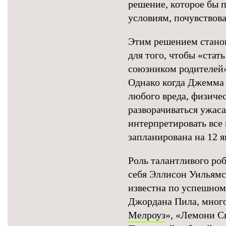
решение, которое бы 
условиям, почувствова
Этим решением стано
для того, чтобы «ста
союзником родителей»
Однако когда Джемма 
любого вреда, физиче
разворачиваться ужа
интерпретировать все 
запланирована на 12 я
Роль талантливого ро
себя Эллисон Уильямс
известна по успешно
Джордана Пила, много
Мелроуз
», «Лемони С