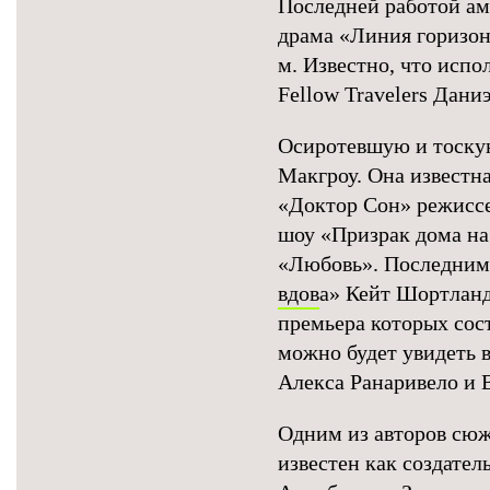
Последней работой ам
драма «Линия горизон
м. Известно, что исп
Fellow Travelers Дани
Осиротевшую и тоску
Макгроу. Она известн
«Доктор Сон» режиссе
шоу «Призрак дома на
«Любовь». Последним
вдов
а» Кейт Шортланд
премьера которых сос
можно будет увидеть 
Алекса Ранаривело и 
Одним из авторов сюж
известен как создате