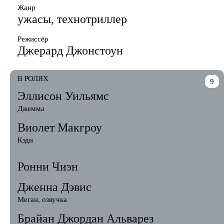
Жанр
ужасы, технотриллер
Режиссёр
Джерард Джонстоун
В РОЛЯХ
9
Эллисон Уильямс
Джемма
Виолет Макгроу
Кэди
Ронни Чиэн
Дженна Дэвис
Меган, озвучка
Брайан Джордан Альварез