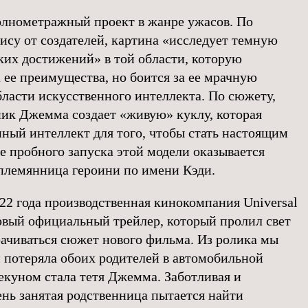
нометражный проект в жанре ужасов. По
су от создателей, картина «исследует темную
ких достижений» в той области, которую
 ее преимущества, но боится за ее мрачную
бласти искусственного интеллекта. По сюжету,
ик Джемма создает «живую» куклу, которая
нный интеллект для того, чтобы стать настоящим
е пробного запуска этой модели оказывается
племянница героини по имени Кэди.
22 года производственная кинокомпания Universal
ервый официальный трейлер, который пролил свет
орачиваться сюжет нового фильма. Из ролика мы
и потеряла обоих родителей в автомобильной
пекуном стала тетя Джемма. Заботливая и
ень занятая родственница пытается найти