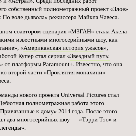
» и «Астрал». Среди последних работ
его собственный полнометражный проект «Злое»
: По воле дьявола» режиссера Майкла Чавеса.
аном соавтором сценария «М3ГАН» стала Акела
такими известными многосерийными шоу, как
тание», «
Американская история ужасов
»,
аботой Купер стал сериал «
Звездный путь:
» от платформы Paramount+. Известно, что она
ко второй части «Проклятия монахини»
еса.
оманды нового проекта Universal Pictures стал
Дебютная полнометражная работа этого
Привязанные к дому» 2014 года. После этого
ал два многосерийных шоу — «Тэрри Тэо» и
 легенды».