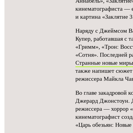
Аннабель», «Заклятие
кинематографиста — 
и картина «Заклятие 3
Наряду с Джеймсом В
Купер, работавшая с 
«Гримм», «Трон: Восс
«Сотня». Последней р
Странные новые миры
также напишет сюжет 
режиссера Майкла Чав
Во главе закадровой к
Джерард Джонстоун. 
режиссера — хоррор «
кинематографист созд
«Царь обезьян: Новые