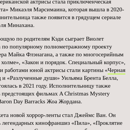
ериканской актрисы стала приключенческая
та» Микаэля Марсимаина, которая вышла в 2020-
олнительница также появится в грядущем сериале
эля Минахана.
ющую по родителям Кэди сыграет Виолет
а по популярному полнометражному проекту
ра Майка Флэнагана, а также по многосерийным
 холме», «Закон и порядок. Специальный корпус»,
и работами юной актрисы стали картины «
Черная
 и «Разлученные души» Уильяма Брента Белла,
тоялась в 2021 году. Исполнительницу также
в предстоящих фильмах A Christmas Mystery
Baron Day Barracks Жоа Жордана.
ета новой хоррор-ленты стал Джеймс Ван. Он
ль легендарных кинофраншиз «Пила», «Проклятие