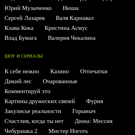
Юрий Музыченко
Нюша
Сергей Лазарев
Валя Карнавал
Клава Кока
Кристина Асмус
Влад Бумага
Валерия Чекалина
ШОУ И СЕРИАЛЫ
К себе нежно
Казино
Отпечатки
Дикий лес
Очарованные
Комментируй это
Картины дружеских связей
Фурия
Закулисье реальности
Горыныч
Счастлив, когда ты нет
Дюна: Мессия
Чебурашка 2
Мистер Ноготь