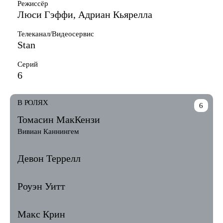
Режиссёр
Люси Гэффи, Адриан Кьярелла
Телеканал/Видеосервис
Stan
Серий
6
В РОЛЯХ
6
Томасин МакКензи
Вивиан Каннингем
Девон Террелл
Роуэн Уитт
Макс Крин