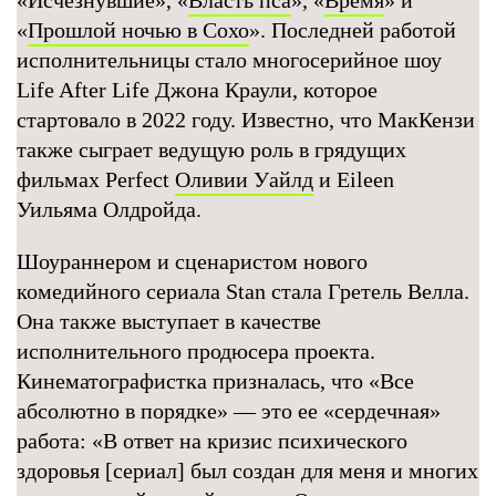
«Исчезнувшие», «
Власть пса
», «
Время
» и
«
Прошлой ночью в Сохо
». Последней работой
исполнительницы стало многосерийное шоу
Life After Life Джона Краули, которое
стартовало в 2022 году. Известно, что МакКензи
также сыграет ведущую роль в грядущих
фильмах Perfect
Оливии Уайлд
и Eileen
Уильяма Олдройда.
Шоураннером и сценаристом нового
комедийного сериала Stan стала Гретель Велла.
Она также выступает в качестве
исполнительного продюсера проекта.
Кинематографистка призналась, что «Все
абсолютно в порядке» — это ее «сердечная»
работа: «В ответ на кризис психического
здоровья [сериал] был создан для меня и многих