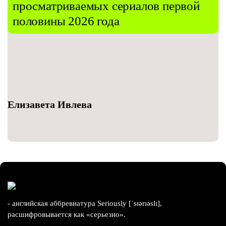
просматриваемых сериалов первой
половины 2026 года
Елизавета Ивлева
- английская аббревиатура Seriously [ˈsɪərɪəslɪ],
расшифровывается как «серьезно».