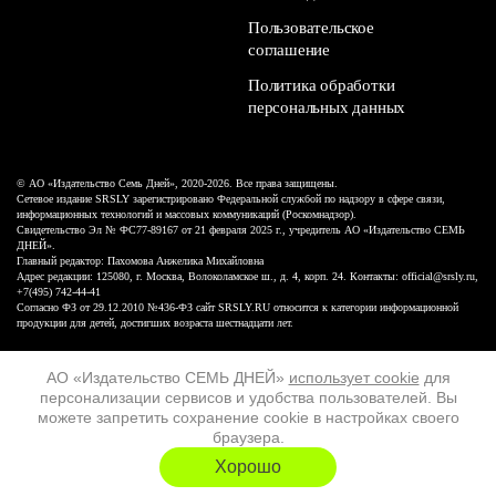
Пользовательское
соглашение
Политика обработки
персональных данных
© АО «Издательство Семь Дней», 2020-2026. Все права защищены.
Сетевое издание SRSLY зарегистрировано Федеральной службой по надзору в сфере связи,
информационных технологий и массовых коммуникаций (Роскомнадзор).
Свидетельство Эл № ФС77-89167 от 21 февраля 2025 г., учредитель АО «Издательство СЕМЬ
ДНЕЙ».
Главный редактор: Пахомова Анжелика Михайловна
Адрес редакции: 125080, г. Москва, Волоколамское ш., д. 4, корп. 24. Контакты: official@srsly.ru,
+7(495) 742-44-41
Согласно ФЗ от 29.12.2010 №436-ФЗ сайт SRSLY.RU относится к категории информационной
продукции для детей, достигших возраста шестнадцати лет.
Design by White Russian
АО «Издательство СЕМЬ ДНЕЙ»
использует cookie
для
персонализации сервисов и удобства пользователей. Вы
16+
можете запретить сохранение cookie в настройках своего
браузера.
ХОЧУ ЕЩЁ
Хорошо