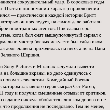
 нанести сокрушительный удар. В сороковые годы
ей Штаты шпиономании характер приключений
нился — практически в каждой истории Бритт
 которых он преследует, на самом деле работали
рое иностранных агентов. Пик славы героя
ятые, когда был снят вышеупомянутый сериал с
мально мастер боевых искусств был сайдкиком
ная доля экшена приходилась на него, а не на Вана
 Зеленого Шершня.
и Sony Pictures и Miramax задумали вывести
а на большие экраны, но дело сдвинулось с
 в новом тысячелетии. Комедийный боевик
котором заглавного героя сыграл Сет Роген,
11 году и получил смешанные отзывы от критиков.
 создание сиквела обойдется слишком дорого и не
ак что продолжения не последовало. Тем не менее,