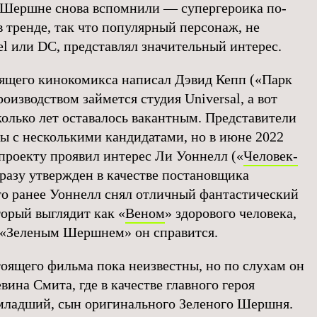
м Шершне снова вспомнили — супергероика по-
 тренде, так что популярный персонаж, не
 или DC, представлял значительный интерес.
ящего кинокомикса написал Дэвид Кепп («Парк
оизводством займется студия Universal, а вот
колько лет оставалось вакантным. Представители
ры с несколькими кандидатами, но в июне 2022
к проекту проявил интерес Ли Уоннелл («
Человек-
сразу утвержден в качестве постановщика
то ранее Уоннелл снял отличный фантастический
торый выглядит как «
Веном
» здорового человека,
с «Зеленым Шершнем» он справится.
оящего фильма пока неизвестны, но по слухам он
вина Смита, где в качестве главного героя
младший, сын оригинального Зеленого Шершня.