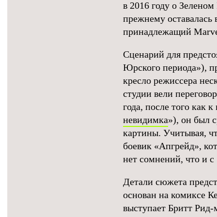
в 2016 году о Зелено
прежнему оставалась в
принадлежащий Marvel
Сценарий для предсто
Юрского периода»), пр
кресло режиссера нес
студии вели перегово
года, после того как 
невидимка
»), он был 
картины. Учитывая, ч
боевик «Апгрейд», ко
нет сомнений, что и 
Детали сюжета предст
основан на комиксе Ке
выступает Бритт Рид-