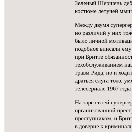
Зеленый Шершень дебю
костюме летучей мыш
Между двумя суперге
но различий у них то
было личной мотиваци
подобное вписали ему
при Бритте обязаннос
техобслуживанием на
травм Рида, но и ходи
драться слуга тоже ум
телесериале 1967 год
На заре своей суперг
организованной прест
преступником, и Бритт
в доверие к криминал