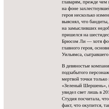
главарям, прежде чем
на фоне захлестнувш
героя несколько изме
выяснял, что бандиты,
на замысливших недоб
пришелся на шестидес
Брюсом Ли — хотя фор
главного героя, основ
Уильямса, сыгравшего
В девяностые компани
подзабытого персонаж
мертвой точки только
«Зеленый Шершень», в 
увидел свет лишь в 20
Студия посчитала, что
факт, что окупится, т