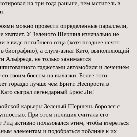
тировал на три года раньше, чем мститель в
и.
роями можно провести определенные параллели,
же хватает. У Зеленого Шершня изначально не
и в виде погибшего отца (хотя позднее нечто
 в биографию), а слуга-азиат Като, выполняющий
ти Альфреда, не только занимается
шпигованного гаджетами автомобиля и лечением
т со своим боссом на вылазки. Более того —
еет гораздо лучше чем Бритт. Неспроста в
а Като сыграл легендарный Брюс Ли!
еройской карьеры Зеленый Шершень боролся с
упностью. При этом полиция считала его
 Рид активно пользовался этим, чтобы втереться
ьным элементам и подобраться поближе к их