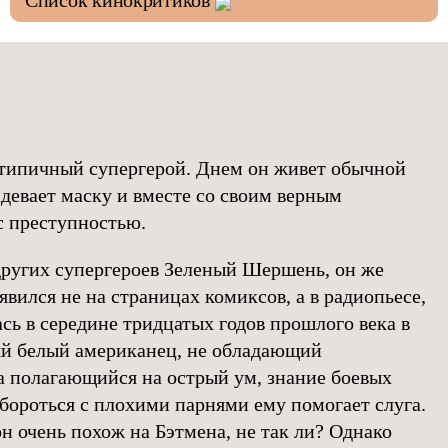
Список кинокритиков
ипичный супергерой. Днем он живет обычной
адевает маску и вместе со своим верным
с преступностью.
других супергероев Зеленый Шершень, он же
явился не на страницах комиксов, а в радиопьесе,
сь в середине тридцатых годов прошлого века в
й белый американец, не обладающий
а полагающийся на острый ум, знание боевых
 бороться с плохими парнями ему помогает слуга.
н очень похож на Бэтмена, не так ли? Однако