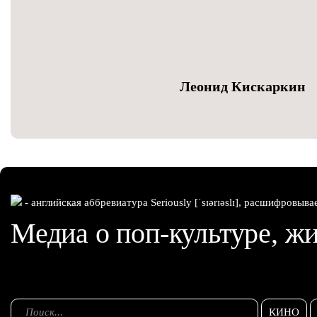
Леонид Кискаркин
- английская аббревиатура Seriously [ˈsɪərɪəslɪ], расшифровыва
Медиа о поп-культуре, жи
КИНО