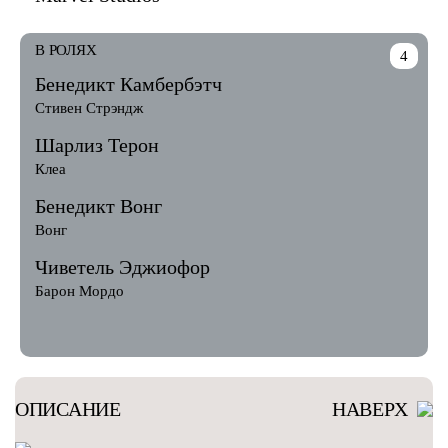
В РОЛЯХ
4
Бенедикт Камбербэтч
Стивен Стрэндж
Шарлиз Терон
Клеа
Бенедикт Вонг
Вонг
Чиветель Эджиофор
Барон Мордо
ОПИСАНИЕ
НАВЕРХ