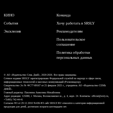
КИНО
Команда
События
Хочу работать в SRSLY
Эксклюзив
Рекламодателям
Пользовательское
соглашение
Политика обработки
персональных данных
© АО «Издательство Семь Дней», 2020-2026. Все права защищены.
Сетевое издание SRSLY зарегистрировано Федеральной службой по надзору в сфере связи,
информационных технологий и массовых коммуникаций (Роскомнадзор).
Свидетельство Эл № ФС77-89167 от 21 февраля 2025 г., учредитель АО «Издательство СЕМЬ
ДНЕЙ».
Главный редактор: Пахомова Анжелика Михайловна
Адрес редакции: 125080, г. Москва, Волоколамское ш., д. 4, корп. 24. Контакты: official@srsly.ru,
+7(495) 742-44-41
Согласно ФЗ от 29.12.2010 №436-ФЗ сайт SRSLY.RU относится к категории информационной
продукции для детей, достигших возраста шестнадцати лет.