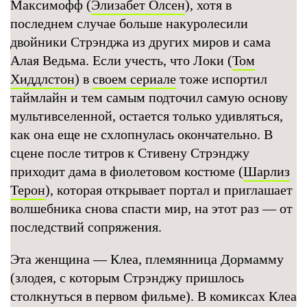
Максимофф (
Элизабет Олсен
), хотя в
последнем случае больше накуролесили
двойники Стрэнджа из других миров и сама
Алая Ведьма. Если учесть, что Локи (
Том
Хиддлстон
) в
своем сериале
тоже испортил
таймлайн и тем самым подточил самую основу
мультивселенной, остается только удивляться,
как она еще не схлопнулась окончательно. В
сцене после титров к Стивену Стрэнджу
приходит дама в фиолетовом костюме (
Шарлиз
Терон
), которая открывает портал и приглашает
волшебника снова спасти мир, на этот раз — от
последствий сопряжения.
Эта женщина — Клеа, племянница Дормамму
(злодея, с которым Стрэнджу пришлось
столкнуться в первом фильме). В комиксах Клеа