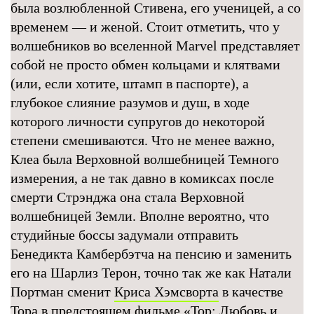
была возлюбленной Стивена, его ученицей, а со
временем — и женой. Стоит отметить, что у
волшебников во вселенной Marvel представляет
собой не просто обмен кольцами и клятвами
(или, если хотите, штамп в паспорте), а
глубокое слияние разумов и душ, в ходе
которого личности супругов до некоторой
степени смешиваются. Что не менее важно,
Клеа была Верховной волшебницей Темного
измерения, а не так давно в комиксах после
смерти Стрэнджа она стала Верховной
волшебницей Земли. Вполне вероятно, что
студийные боссы задумали отправить
Бенедикта Камбербэтча на пенсию и заменить
его на Шарлиз Терон, точно так же как Натали
Портман сменит
Криса Хэмсворта
в качестве
Тора в предстоящем фильме «
Тор: Любовь и