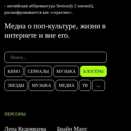
- английская аббревиатура Seriously [ˈsɪərɪəslɪ],
расшифровывается как «серьезно».
Медиа о поп-культуре, жизни в
интернете и вне его.
КИНО
СЕРИАЛЫ
МУЗЫКА
БЛОГЕРЫ
ЗВЕЗДЫ
МУЗЫКА
МЕДИА
ТВ
...
ПЕРСОНЫ
Лера Кудрявцева
Брайн Мапс