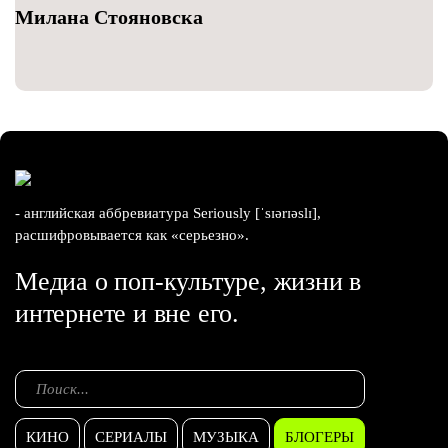
Милана Стояновска
- английская аббревиатура Seriously [ˈsɪərɪəslɪ],
расшифровывается как «серьезно».
Медиа о поп-культуре, жизни в
интернете и вне его.
КИНО
СЕРИАЛЫ
МУЗЫКА
БЛОГЕРЫ