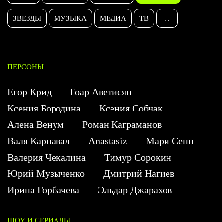
ЗВЕЗДЫ
МУЗЫКА
МЕДИА
ТВ
...
ПЕРСОНЫ
Егор Крид
Гоар Аветисян
Ксения Бородина
Ксения Собчак
Алена Венум
Роман Каграманов
Валя Карнавал
Anastasiz
Мари Сенн
Валерия Чекалина
Тимур Сорокин
Юрий Музыченко
Дмитрий Нагиев
Ирина Горбачева
Эльдар Джарахов
ШОУ И СЕРИАЛЫ