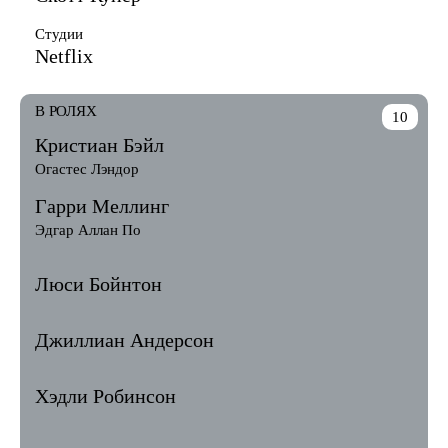
Студии
Netflix
В РОЛЯХ
10
Кристиан Бэйл
Огастес Лэндор
Гарри Меллинг
Эдгар Аллан По
Люси Бойнтон
Джиллиан Андерсон
Хэдли Робинсон