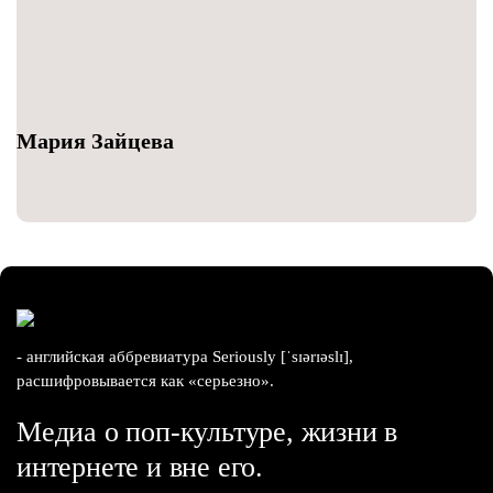
Мария Зайцева
- английская аббревиатура Seriously [ˈsɪərɪəslɪ],
расшифровывается как «серьезно».
Медиа о поп-культуре, жизни в
интернете и вне его.