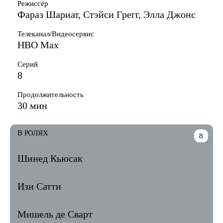
Режиссёр
Фараз Шариат, Стэйси Грегг, Элла Джонс
Телеканал/Видеосервис
HBO Max
Серий
8
Продолжительность
30 мин
В РОЛЯХ
8
Шинед Кьюсак
Изи Сатти
Мишель де Сварт