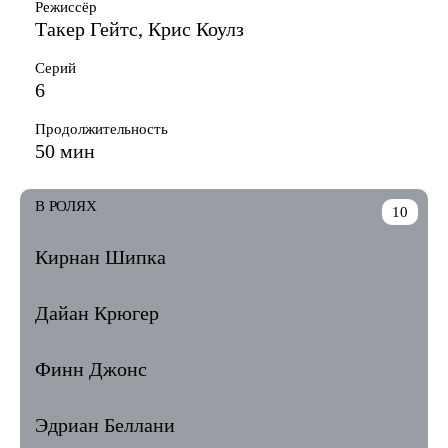
Режиссёр
Такер Гейтс, Крис Коулз
Серий
6
Продолжительность
50 мин
В РОЛЯХ
10
Кирнан Шипка
Дайан Крюгер
Финн Джонс
Эдриан Беллани