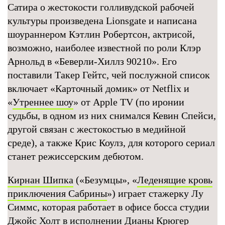
Сатира о жестокости голливудской рабочей
культуры произведена Lionsgate и написана
шоураннером Кэтлин Робертсон, актрисой,
возможно, наиболее известной по роли Клэр
Арнольд в «Беверли-Хиллз 90210». Его
поставили Такер Гейтс, чей послужной список
включает «Карточный домик» от Netflix и
«
Утреннее шоу
» от Apple TV (по иронии
судьбы, в одном из них снимался Кевин Спейси,
другой связан с жестокостью в медийной
среде), а также Крис Коулз, для которого сериал
станет режиссерским дебютом.
Кирнан Шипка
(«Безумцы», «
Леденящие кровь
приключения Сабрины
») играет стажерку Лу
Симмс, которая работает в офисе босса студии
Джойс Холт в исполнении Дианы Крюгер