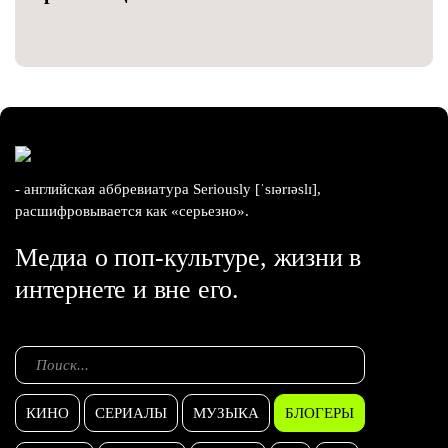
- английская аббревиатура Seriously [ˈsɪərɪəslɪ],
расшифровывается как «серьезно».
Медиа о поп-культуре, жизни в
интернете и вне его.
КИНО
СЕРИАЛЫ
МУЗЫКА
БЛОГЕРЫ