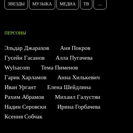
ЗВЕЗДЫ
МУЗЫКА
МЕДИА
ТВ
...
ПЕРСОНЫ
Эльдар Джарахов
Аня Покров
Гусейн Гасанов
Алла Пугачева
Wylsacom
Тема Пименов
Гарик Харламов
Анна Хилькевич
Иван Ургант
Елена Шейдлина
Рахим Абрамов
Михаил Галустян
Надин Серовски
Ирина Горбачева
Ксения Собчак