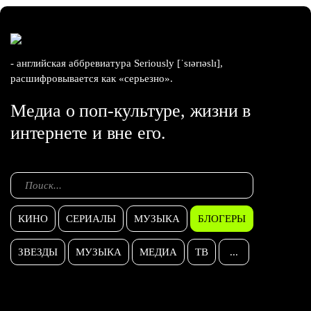
- английская аббревиатура Seriously [ˈsɪərɪəslɪ],
расшифровывается как «серьезно».
Медиа о поп-культуре, жизни в
интернете и вне его.
КИНО
СЕРИАЛЫ
МУЗЫКА
БЛОГЕРЫ
ЗВЕЗДЫ
МУЗЫКА
МЕДИА
ТВ
...