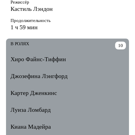
Режиссёр
Кастиль Лэндон
Продолжительность
1 ч 59 мин
В РОЛЯХ
10
Хиро Файнс-Тиффин
Джозефина Лэнгфорд
Картер Дженкинс
Луиза Ломбард
Киана Мадейра