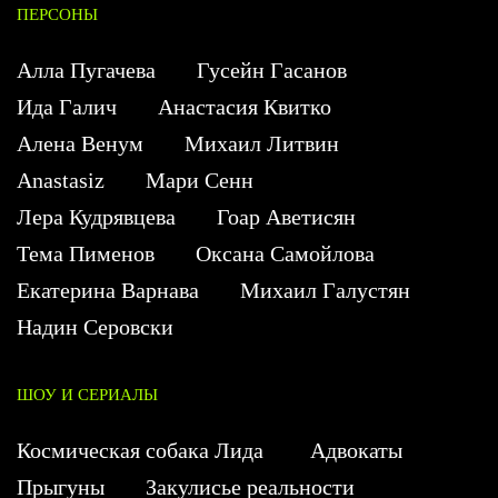
ПЕРСОНЫ
Алла Пугачева
Гусейн Гасанов
Ида Галич
Анастасия Квитко
Алена Венум
Михаил Литвин
Anastasiz
Мари Сенн
Лера Кудрявцева
Гоар Аветисян
Тема Пименов
Оксана Самойлова
Екатерина Варнава
Михаил Галустян
Надин Серовски
ШОУ И СЕРИАЛЫ
Космическая собака Лида
Адвокаты
Прыгуны
Закулисье реальности