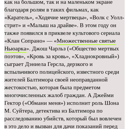
как на большом, так и на маленьком экране
благодаря ролям в таких фильмах, как
«Каратель», «Ходячие мертвецы», «Волк с Уолл-
стрит» и «Малыш на драйве». В этом году он
также появился в приквеле культового сериала
«Клан Сопрано» — «
Множественные святые
Ньюарка
». Джош Чарльз («Общество мертвых
поэтов», «Кровь за кровь», «Хладнокровный»)
сыграет Дэниела Герсла, дерзкого и
вспыльчивого полицейского, известного среди
жителей Балтимора своей неоправданной
жестокостью, которая была предметом
многочисленных жалоб граждан. А Джейми
Гектор («Обмани меня») исполнит роль Шона
М. Суйтера, детектива из Балтимора по
расследованию убийств, который был вовлечен
в это дело и вызван для дачи показаний перед