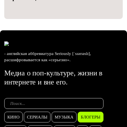
- английская аббревиатура Seriously [ˈsɪərɪəslɪ],
расшифровывается как «серьезно».
Медиа о поп-культуре, жизни в
интернете и вне его.
КИНО
СЕРИАЛЫ
МУЗЫКА
БЛОГЕРЫ