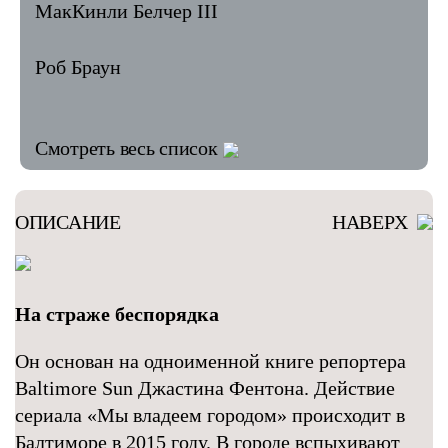
МакКинли Белчер III
Роб Браун
Смотреть весь список
ОПИСАНИЕ
НАВЕРХ
На страже беспорядка
Он основан на одноименной книге репортера
Baltimore Sun Джастина Фентона. Действие
сериала «Мы владеем городом» происходит в
Балтиморе в 2015 году. В городе вспыхивают