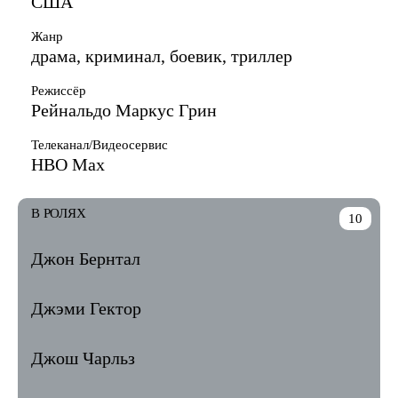
США
Жанр
драма, криминал, боевик, триллер
Режиссёр
Рейнальдо Маркус Грин
Телеканал/Видеосервис
HBO Max
В РОЛЯХ
10
Джон Бернтал
Джэми Гектор
Джош Чарльз