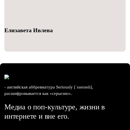
Елизавета Ивлева
- английская аббревиатура Seriously [ˈsɪərɪəslɪ],
расшифровывается как «серьезно».
Медиа о поп-культуре, жизни в
интернете и вне его.