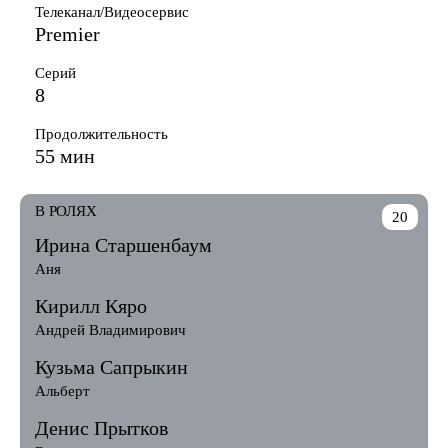
Телеканал/Видеосервис
Premier
Серий
8
Продолжительность
55 мин
В РОЛЯХ
20
Ирина Старшенбаум
Аня
Кирилл Кяро
Андрей Владимирович
Кузьма Сапрыкин
Альберт
Денис Прытков