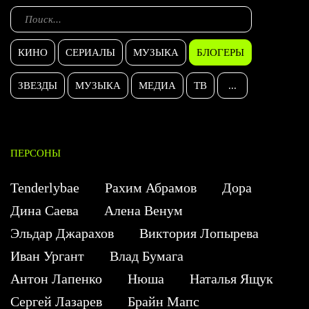
КИНО
СЕРИАЛЫ
МУЗЫКА
БЛОГЕРЫ
ЗВЕЗДЫ
МУЗЫКА
МЕДИА
ТВ
...
ПЕРСОНЫ
Tenderlybae
Рахим Абрамов
Дора
Дина Саева
Алена Венум
Эльдар Джарахов
Виктория Лопырева
Иван Ургант
Влад Бумага
Антон Лапенко
Нюша
Наталья Ящук
Сергей Лазарев
Брайн Мапс