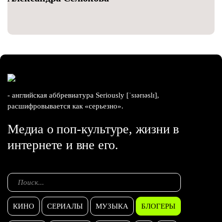
- английская аббревиатура Seriously [ˈsɪərɪəslɪ],
расшифровывается как «серьезно».
Медиа о поп-культуре, жизни в
интернете и вне его.
КИНО
СЕРИАЛЫ
МУЗЫКА
БЛОГЕРЫ