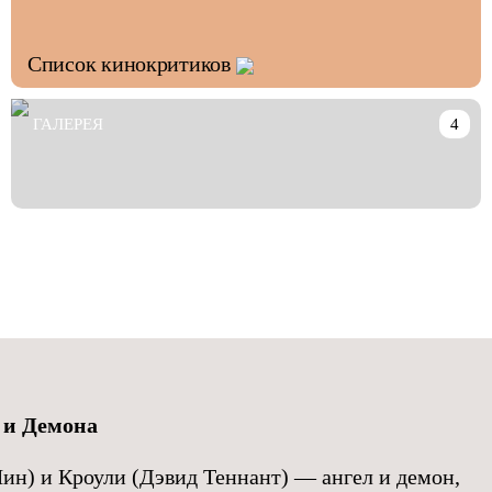
Список кинокритиков
ГАЛЕРЕЯ
4
 и Демона
н) и Кроули (Дэвид Теннант) — ангел и демон,