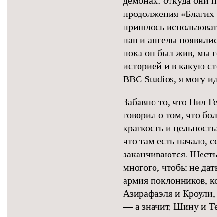
демонах: откуда они 
продолжения «Благих 
пришлось использоват
наши ангелы появились
пока он был жив, мы г
историей и в какую ст
BBC Studios, я могу и
Забавно то, что Нил Г
говорил о том, что бо
краткость и цельность
что там есть начало, 
заканчиваются. Шесть
многого, чтобы не дат
армия поклонников, к
Азирафаэля и Кроули,
— а значит, Шину и Т