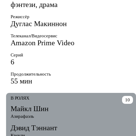
фэнтези, драма
Режиссёр
Дуглас Макиннон
Телеканал/Видеосервис
Amazon Prime Video
Серий
6
Продолжительность
55 мин
В РОЛЯХ
10
Майкл Шин
Азирафаэль
Дэвид Тэннант
Кроули