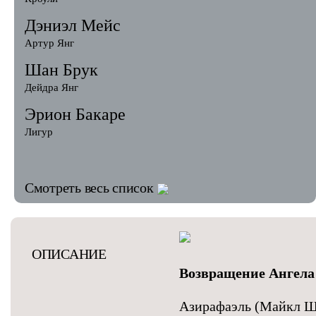
Дэниэл Мейс
Артур Янг
Шан Брук
Дейдра Янг
Эрион Бакаре
Лигур
Смотреть весь список
ОПИСАНИЕ
Возвращение Ангела
Азирафаэль (Майкл Ши