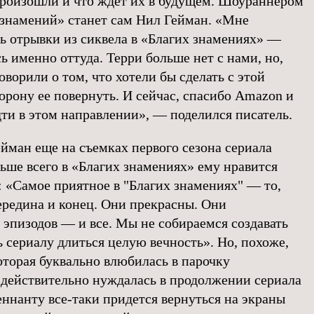
произошли и что ждет их в будущем. Шоураннером
знамений» станет сам Нил Гейман. «Мне
ь отрывки из сиквела в «Благих знамениях» —
 именно оттуда. Терри больше нет с нами, но,
оворили о том, что хотели бы сделать с этой
орону ее повернуть. И сейчас, спасибо Amazon и
дти в этом направлении», — поделился писатель.
ейман еще на съемках первого сезона сериала
льше всего в «Благих знамениях» ему нравится
: «Самое приятное в "Благих знамениях" — то,
середина и конец. Они прекрасны. Они
 эпизодов — и все. Мы не собираемся создавать
ь сериалу длиться целую вечность». Но, похоже,
оторая буквально влюбилась в парочку
 действительно нуждалась в продолжении сериала
еннанту все-таки придется вернуться на экраны