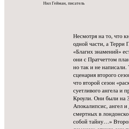
Нил Гейман, писатель
Несмотря на то, что к
одной части, а Терри П
«Благих знамений» ес
они с Пратчеттом план
но так и не написали.
сценария второго сезо
что второй сезон «ра
суетливого ангела и п
Кроули. Они были на З
Апокалипсис, ангел и
смертных в лондонско
собой тайну…» Второй