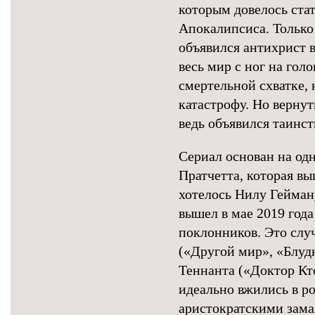
которым довелось ста
Апокалипсиса. Только
объявился антихрист в
весь мир с ног на голо
смертельной схватке,
катастрофу. Но верну
ведь объявился таинс
Сериал основан на о
Пратчетта, которая вы
хотелось Нилу Гейман
вышел в мае 2019 год
поклонников. Это слу
(«Другой мир», «Блуд
Теннанта («Доктор Кт
идеально вжились в ро
аристократскими зама