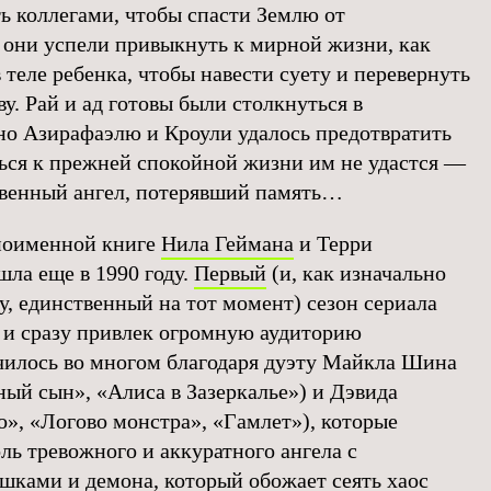
ть коллегами, чтобы спасти Землю от
 они успели привыкнуть к мирной жизни, как
 теле ребенка, чтобы навести суету и перевернуть
ву. Рай и ад готовы были столкнуться в
 но Азирафаэлю и Кроули удалось предотвратить
ться к прежней спокойной жизни им не удастся —
твенный ангел, потерявший память…
дноименной книге
Нила Геймана
и Терри
шла еще в 1990 году.
Первый
(и, как изначально
у, единственный на тот момент) сезон сериала
а и сразу привлек огромную аудиторию
чилось во многом благодаря дуэту Майкла Шина
ный сын», «Алиса в Зазеркалье») и Дэвида
о», «Логово монстра», «Гамлет»), которые
ль тревожного и аккуратного ангела с
шками и демона, который обожает сеять хаос