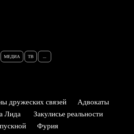
МЕДИА
ТВ
...
ны дружеских связей
Адвокаты
ка Лида
Закулисье реальности
ыпускной
Фурия