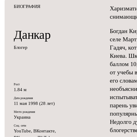
БИОГРАФИЯ
Харизмати
снимающий
Богдан Ки
Данкар
селе Март
Гадяч, ко
Блогер
Киева. Шк
баллом 10
от учебы 
его слова
Рост
необъясни
1.84 м
испытыват
Дата рождения
11 мая 1998 (28 лет)
парень ув
Место рождения
популярны
Украина
Недолго д
Соц. сети
блогерстве
YouTube
,
ВКонтакте
,