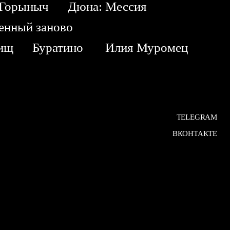
Горыныч
Дюна: Мессия
енный заново
жищ
Буратино
Илия Муромец
TELEGRAM
ВКОНТАКТЕ