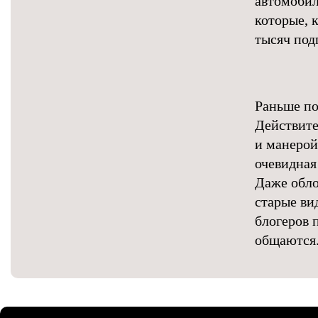
автомобил
которые, к
тысяч под
Раньше по
Действите
и манерой
очевидная
Даже обло
старые ви
блогеров 
общаются