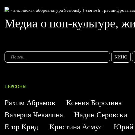
- английская аббревиатура Seriously [ˈsɪərɪəslɪ], расшифровыва
Медиа о поп-культуре, жи
КИНО
ПЕРСОНЫ
Рахим Абрамов
Ксения Бородина
Валерия Чекалина
Надин Серовски
Егор Крид
Кристина Асмус
Юрий 