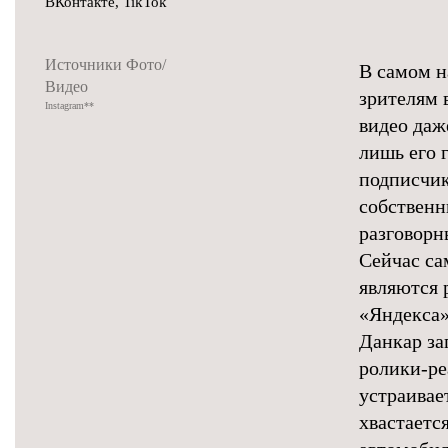
ВКонтакте
,
TikTok
Источники Фото/
В самом н
Видео
зрителям 
Instagram
**
видео даж
лишь его 
подписчик
собственн
разговорн
Сейчас са
являются 
«Яндекса»)
Данкар за
ролики-ре
устраивае
хвастаетс