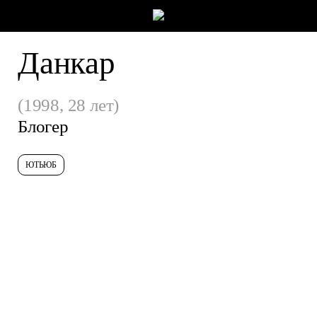
Данкар
(1998, 28 лет)
Блогер
ЮТЬЮБ