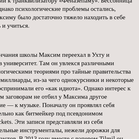
ии к транквилизатору «Феназепаму». Бессонница
днако психологические проблемы остались,
ксиму было достаточно тяжело находить в себе
 и учиться.
нчания школы Максим переехал в Ухту и
в университет. Там он увлекся различными
огическими теориями про тайные правительства
 миллиарды, из-за чего однокурсники и некоторые
оспринимали его «как идиота». Однако интерес к
м заговорам не отбил у Максима другое
ие — к музыке. Поначалу он проявлял себя
льно как битмейкер под псевдонимом
kets. Эти записи представляли из себя
ельные инструменталы, нежели дорожки для
истов. В 2013 году вместе с рэпером Tilmil он