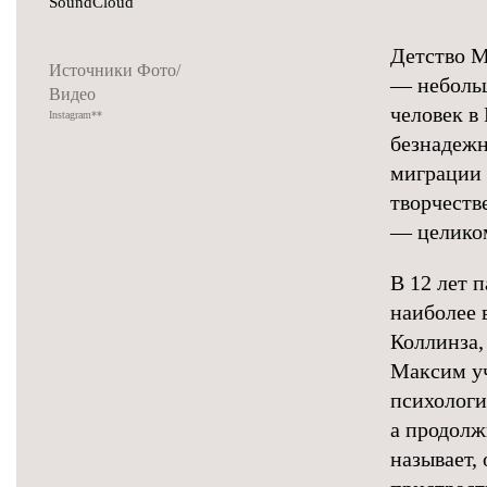
SoundCloud
Детство М
Источники Фото/
— небольш
Видео
человек в
Instagram
**
безнадежн
миграции 
творчеств
— целиком
В 12 лет 
наиболее 
Коллинза, 
Максим уч
психологи
а продолж
называет,