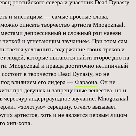
вец российского севера и участник Dead Dynasty.
сть и мистицизм — самые простые слова,
можно описать творчество артиста Mnogoznaal.
местами депрессивный и сложный рэп навеян
 читкой и угнетающим звучанием. При этом сам
 пытается усложнить содержание своих треков и
ет людей, которые пытаются найти второе дно на
ти. Mnogoznaal и правда достаточно нетипичный
 состоит в творчество Dead Dynasty, но не
 под влиянием его лидера —
Фараона
. Он не
хиты про девушек и запрещенные вещества, но и
 в чересчур андерграундное звучание. Mnogoznaal
ержит «золотую» середину, отчего вызывает
ругих артистов, хоть и не является первым лицом
го хип-хопа.