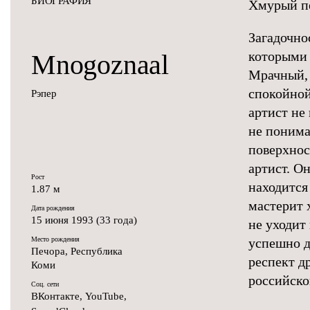
БИОГРАФИЯ
Хмурый пе
Загадочно
которыми 
Mnogoznaal
Мрачный, 
спокойной
Рэпер
артист не
не понима
поверхнос
артист. Он
Рост
находится
1.87 м
мастерит 
Дата рождения
15 июня 1993 (33 года)
не уходит
Место рождения
успешно д
Печора, Республика
респект д
Коми
российско
Соц. сети
ВКонтакте
,
YouTube
,