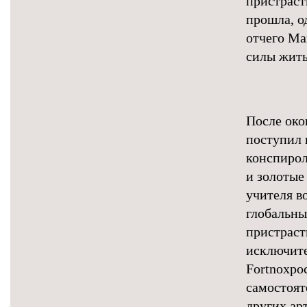
пристраст
прошла, о
отчего Ма
силы жить
После око
поступил 
конспирол
и золотые
учителя в
глобальны
пристраст
исключите
Fortnoxpoc
самостоят
других арт