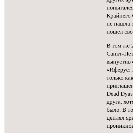
попытался
Крайнего 
не нашла 
пошел сво
В том же 
Санкт-Пет
выпустив 
«Иферус: 
только ка
приглашен
Dead Dyas
друга, хо
было. В т
цеплял яр
проникнов