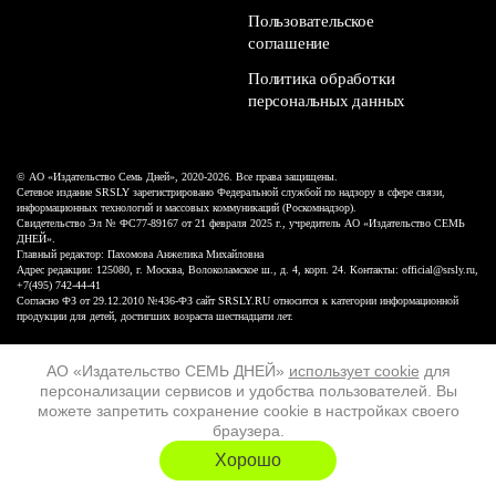
Пользовательское
соглашение
Политика обработки
персональных данных
© АО «Издательство Семь Дней», 2020-2026. Все права защищены.
Сетевое издание SRSLY зарегистрировано Федеральной службой по надзору в сфере связи,
информационных технологий и массовых коммуникаций (Роскомнадзор).
Свидетельство Эл № ФС77-89167 от 21 февраля 2025 г., учредитель АО «Издательство СЕМЬ
ДНЕЙ».
Главный редактор: Пахомова Анжелика Михайловна
Адрес редакции: 125080, г. Москва, Волоколамское ш., д. 4, корп. 24. Контакты: official@srsly.ru,
+7(495) 742-44-41
Согласно ФЗ от 29.12.2010 №436-ФЗ сайт SRSLY.RU относится к категории информационной
продукции для детей, достигших возраста шестнадцати лет.
Design by White Russian
АО «Издательство СЕМЬ ДНЕЙ»
использует cookie
для
персонализации сервисов и удобства пользователей. Вы
16+
можете запретить сохранение cookie в настройках своего
браузера.
ХОЧУ ЕЩЁ
Хорошо