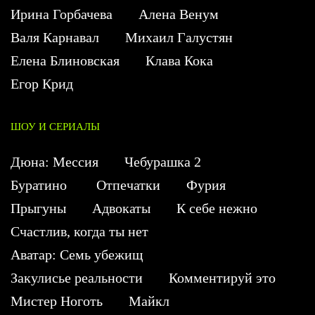
Ирина Горбачева
Алена Венум
Валя Карнавал
Михаил Галустян
Елена Блиновская
Клава Кока
Егор Крид
ШОУ И СЕРИАЛЫ
Дюна: Мессия
Чебурашка 2
Буратино
Отпечатки
Фурия
Прыгуны
Адвокаты
К себе нежно
Счастлив, когда ты нет
Аватар: Семь убежищ
Закулисье реальности
Комментируй это
Мистер Ноготь
Майкл