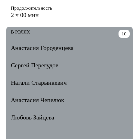
Продолжительность
2 ч 00 мин
В РОЛЯХ
10
Анастасия Городенцева
Сергей Перегудов
Натали Старынкевич
Анастасия Чепелюк
Любовь Зайцева