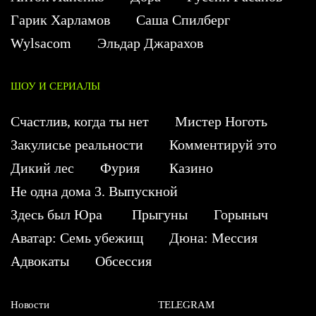
Гарик Харламов
Саша Спилберг
Wylsacom
Эльдар Джарахов
ШОУ И СЕРИАЛЫ
Счастлив, когда ты нет
Мистер Ноготь
Закулисье реальности
Комментируй это
Дикий лес
Фурия
Казино
Не одна дома 3. Выпускной
Здесь был Юра
Прыгуны
Горыныч
Аватар: Семь убежищ
Дюна: Мессия
Адвокаты
Обсессия
Новости
TELEGRAM