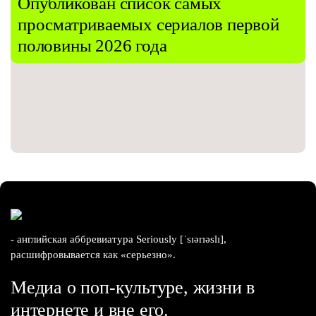
Опубликован список самых
просматриваемых сериалов первой
половины 2026 года
- английская аббревиатура Seriously [ˈsɪərɪəslɪ],
расшифровывается как «серьезно».
Медиа о поп-культуре, жизни в
интернете и вне его.