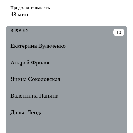
Продолжительность
48 мин
В РОЛЯХ
10
Екатерина Вуличенко
Андрей Фролов
Янина Соколовская
Валентина Панина
Дарья Ленда