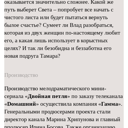
оказывается значительно сложнее. Какой же
путь выберет Света – попробует все начать с
чистого листа или будет пытаться вернуть
былое счастье? Сумеет ли Влад разобраться,
которая из двух женщин по-настоящему любит
его, а какая лишь использует в корыстных
целях? И так ли безобидна и беззаботна его
новая подруга Тамара?
Производство
Производство мелодраматического мини-
сериала «
Двойная петля
» по заказу телеканала
«
Dомашний
» осуществила компания «
Гамма
».
Генеральными продюсерами проекта стали
директор канала Марина Хрипунова и главный
рподюсер Ирина Босова. Также организацию