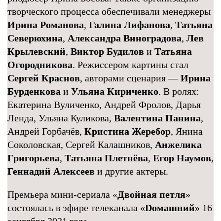
творческого процесса обеспечивали менеджеры
Ирина Романова
,
Галина Лифанова
,
Татьяна
Северюхина
,
Александра Виноградова
,
Лев
Крылевский
,
Виктор Будилов
и
Татьяна
Огородникова
. Режиссером картины стал
Сергей Краснов
, авторами сценария —
Ирина
Бурденкова
и
Ульяна Кириченко
. В ролях:
Екатерина Вуличенко, Андрей Фролов, Дарья
Ленда, Ульяна Куликова,
Валентина Панина
,
Андрей Горбачёв,
Кристина Жеребор
, Янина
Соколовская, Сергей Калашников,
Анжелика
Григорьева
,
Татьяна Плетнёва
,
Егор Наумов
,
Геннадий Алексеев
и другие актеры.
Премьера мини-сериала «
Двойная петля
»
состоялась в эфире телеканала «
Dомашний
» 16