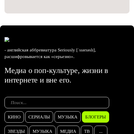
- английская аббревиатура Seriously [ˈsɪərɪəslɪ],
расшифровывается как «серьезно».
Медиа о поп-культуре, жизни в
интернете и вне его.
КИНО
СЕРИАЛЫ
МУЗЫКА
БЛОГЕРЫ
ЗВЕЗДЫ
МУЗЫКА
МЕДИА
ТВ
...