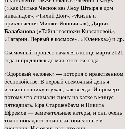
В киноленте также снялись Евгений Ткачук
(«Как Витька Чеснок вез Леху Штыря в дом
инвалидов», «Тихий Дон», «Жизнь и
приключения Мишки Япончика»),
Дарья
Балабанова
(«Тайны госпожи Кирсановой»,
«Гагарин. Первый в космосе», «Юленька») и др.
Съемочный процесс начался в конце марта 2021
года и продлился до мая этого же года.
«Здоровый человек» — история о нравственном
беспокойстве. В первый съемочный день я
испытал панику и ужас, как всегда. И промерз,
потому что снимали сцену на катке в минус
пятнадцать. Ира Старшенбаум и Никита
Ефремов — замечательные актеры, и они очень
точно попадают в типажи, описанные в
сценарии. И я очень рад, что они