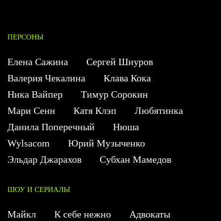
ПЕРСОНЫ
Елена Сажина
Сергей Шнуров
Валерия Чекалина
Клава Кока
Ника Вайпер
Тимур Сорокин
Мари Сенн
Катя Клэп
Любятинка
Данила Поперечный
Нюша
Wylsacom
Юрий Музыченко
Эльдар Джарахов
Субхан Мамедов
ШОУ И СЕРИАЛЫ
Майкл
К себе нежно
Адвокаты