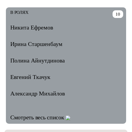
В РОЛЯХ
10
Никита Ефремов
Ирина Старшенбаум
Полина Айнутдинова
Евгений Ткачук
Александр Михайлов
Смотреть весь список