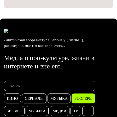
- английская аббревиатура Seriously [ˈsɪərɪəslɪ],
расшифровывается как «серьезно».
Медиа о поп-культуре, жизни в
интернете и вне его.
КИНО
СЕРИАЛЫ
МУЗЫКА
БЛОГЕРЫ
ЗВЕЗДЫ
МУЗЫКА
МЕДИА
ТВ
...