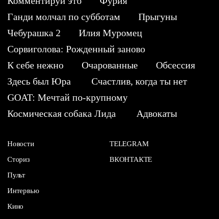
Комментируй это
Фурия
Ганди молчал по субботам
Прыгуны
Чебурашка 2
Илия Муромец
Сорвиголова: Рожденный заново
К себе нежно
Очарованные
Обсессия
Здесь был Юра
Счастлив, когда ты нет
GOAT: Мечтай по-крупному
Космическая собака Лида
Адвокаты
Новости
TELEGRAM
Сториз
ВКОНТАКТЕ
Пульт
Интервью
Кино