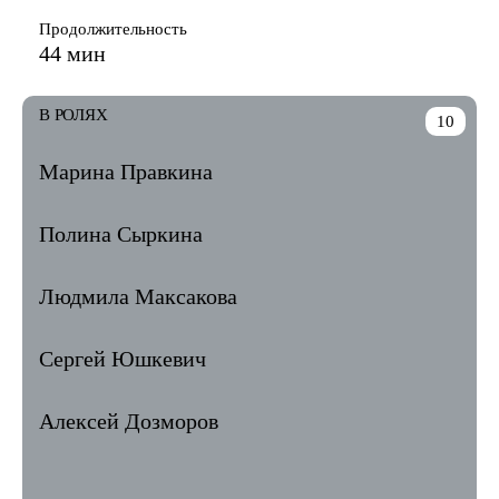
Продолжительность
44 мин
В РОЛЯХ
10
Марина Правкина
Полина Сыркина
Людмила Максакова
Сергей Юшкевич
Алексей Дозморов