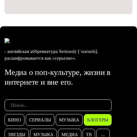
- английская аббревиатура Seriously [ˈsɪərɪəslɪ],
расшифровывается как «серьезно».
Медиа о поп-культуре, жизни в
интернете и вне его.
КИНО
СЕРИАЛЫ
МУЗЫКА
БЛОГЕРЫ
ЗВЕЗДЫ
МУЗЫКА
МЕДИА
ТВ
...