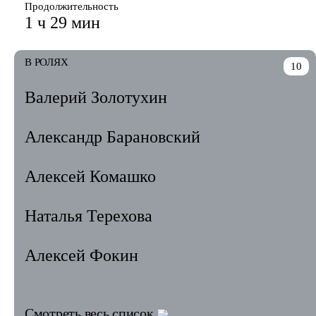
Продолжительность
1 ч 29 мин
В РОЛЯХ
10
Валерий Золотухин
Александр Барановский
Алексей Комашко
Наталья Терехова
Алексей Фокин
Смотреть весь список