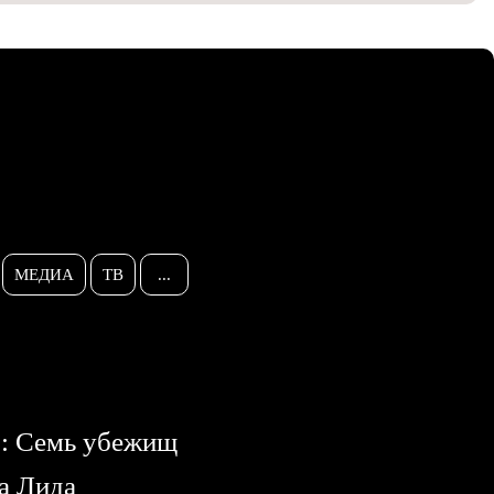
МЕДИА
ТВ
...
р: Семь убежищ
ка Лида