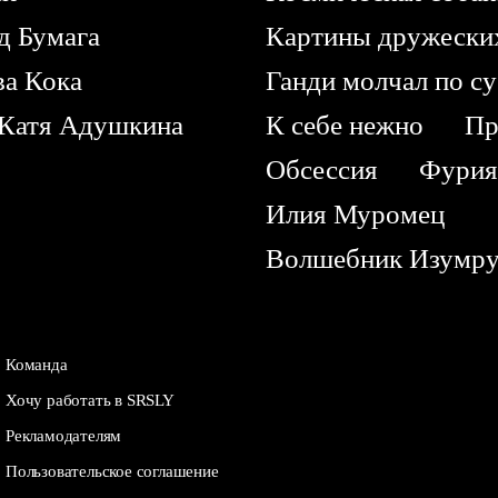
д Бумага
Картины дружеских
ва Кока
Ганди молчал по с
Катя Адушкина
К себе нежно
Пр
Обсессия
Фури
Илия Муромец
Волшебник Изумруд
Команда
Хочу работать в SRSLY
Рекламодателям
Пользовательское соглашение