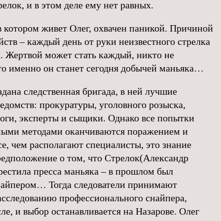
лок, и в этом деле ему нет равных.
в котором живет Олег, охвачен паникой. Причиной
йств – каждый день от руки неизвестного стрелка
к. Жертвой может стать каждый, никто не
что именно он станет сегодня добычей маньяка…
здана следственная бригада, в ней лучшие
едомств: прокуратуры, уголовного розыска,
ги, эксперты и сыщики. Однако все попытки
чными методами оканчиваются поражением и
е, чем располагают специалисты, это знание
редположение о том, что Стрелок(Александр
рестила пресса маньяка – в прошлом был
найпером… Тогда следователи принимают
асследованию профессионального снайпера,
ле, и выбор останавливается на Назарове. Олег