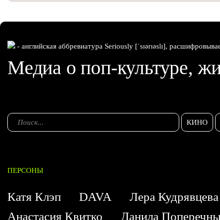
- английская аббревиатура Seriously [ˈsɪərɪəslɪ], расшифровыва
Медиа о поп-культуре, жи
КИНО
ПЕРСОНЫ
Катя Клэп
DAVA
Лера Кудрявцева
Анастасия Квитко
Данила Поперечн