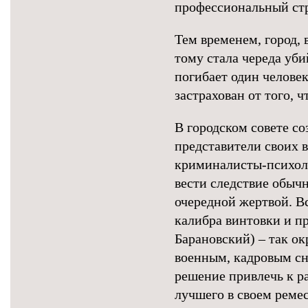
профессиональный стре
Тем временем, город, 
тому стала череда уби
погибает один челове
застрахован от того, 
В городском совете со
представители своих в
криминалисты-психоло
вести следствие обы
очередной жертвой. Вс
калибра винтовки и п
Барановский) – так ок
военным, кадровым с
решение привлечь к р
лучшего в своем ремес