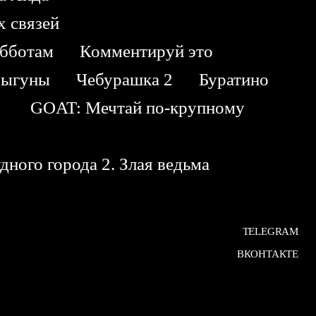
 связей
убботам
Комментируй это
ыгуны
Чебурашка 2
Буратино
я
GOAT: Мечтай по-крупному
ного города 2. Злая ведьма
TELEGRAM
ВКОНТАКТЕ