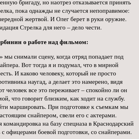
енную бригаду, но наотрез отказывается принять
релка, пока однажды не случается непоправимое:
чередной жертвой. И Олег берет в руки оружие.
идация Стрелка для него – дело чести.
рбинин о работе над фильмом:
» мы снимали сцену, когда отряд попадает под
айпера. Вот тогда я и подумал, что в мирной
сть. И каково человеку, который не просто
ротивника наугад, а делает это намерено, видя
от человек все это переживает – спокойно ли он
мой, что говорит близким, как ходит на службу.
ойти маршировать. При подготовке к съемкам мы
астоящим снайпером, свели его с актерами.
я командировка на базу спецназа в Краснодарский
ь с офицерами боевой подготовки, со снайперами.