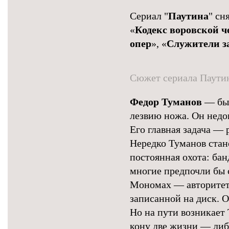
Сериал "
Паутина
" сн
«
Кодекс воровской ч
опер
», «
Служители з
Сюжет сериала Паути
Федор Туманов
— быв
лезвию ножа. Он недо
Его главная задача —
Нередко Туманов стан
постоянная охота: ба
многие предпочли бы с
Мономах — авторитет,
записанной на диск. О
Но на пути возникает 
кону две жизни — либ