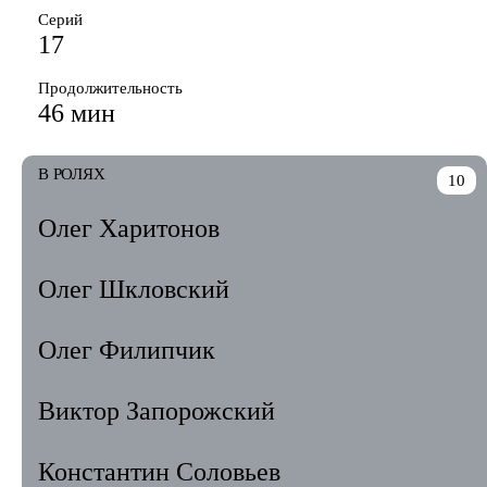
Серий
17
Продолжительность
46 мин
В РОЛЯХ
10
Олег Харитонов
Олег Шкловский
Олег Филипчик
Виктор Запорожский
Константин Соловьев