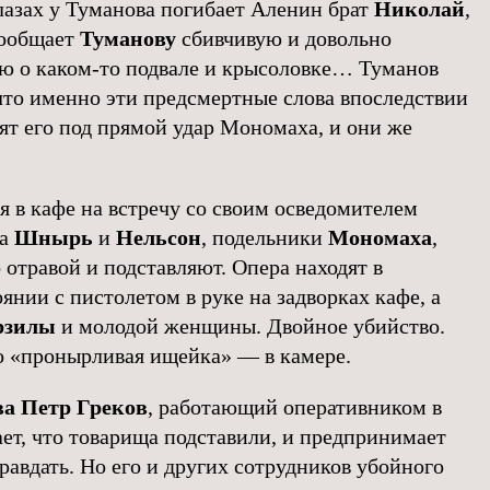
глазах у Туманова погибает Аленин брат
Николай
,
сообщает
Туманову
сбивчивую и довольно
 о каком-то подвале и крысоловке… Туманов
 что именно эти предсмертные слова впоследствии
ят его под прямой удар Мономаха, и они же
я в кафе на встречу со своим осведомителем
та
Шнырь
и
Нельсон
, подельники
Мономаха
,
 отравой и подставляют. Опера находят в
янии с пистолетом в руке на задворках кафе, а
рзилы
и молодой женщины. Двойное убийство.
о «пронырливая ищейка» — в камере.
а Петр Греков
, работающий оперативником в
ает, что товарища подставили, и предпринимает
равдать. Но его и других сотрудников убойного