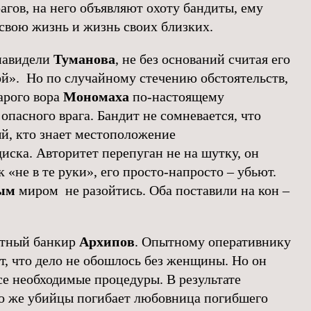
агов, на него объявляют охоту бандиты, ему
свою жизнь и жизнь своих близких.
навидели
Туманова
, не без оснований считая его
». Но по случайному стечению обстоятельств,
арого вора
Мономаха
по-настоящему
опасного врага. Бандит не сомневается, что
й, кто знает местоположение
ска. Авторитет перепуган не на шутку, он
 «не в те руки», его просто-напросто – убьют.
ым
миром не разойтись. Оба поставили на кон –
естный банкир
Архипов
. Опытному оперативнику
т, что дело не обошлось без женщины. Но он
е необходимые процедуры. В результате
го же убийцы погибает любовница погибшего