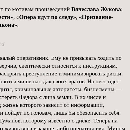
ят по мотивам произведений
Вячеслава Жукова
:
ести
», «
Опера идут по следу
», «
Призвание-
акона
».
на
алый оперативник. Ему не привыкать ходить по
верчив, скептически относится к инструкциям.
 раскрыть преступление и минимизировать риски.
овится мишенью для своих врагов. На него идет
ндиты, криминальные авторитеты, бизнесмены —
тереть Федора с лица земли. В их числе и
 жизнь которого зависит от информации,
н пойдет по головам, лишь бы обезопасить себя.
Туманов, которому известно о диске. Теперь на
о жизнь вора в законе, либо оперативника. Миром