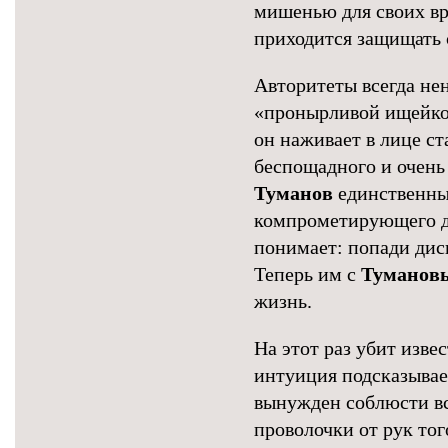
мишенью для своих вр
приходится защищать 
Авторитеты всегда не
«пронырливой ищейкой
он наживает в лице ст
беспощадного и очень 
Туманов
единственны
компрометирующего ди
понимает: попади диск
Теперь им с
Туманов
жизнь.
На этот раз убит изв
интуиция подсказывае
вынужден соблюсти вс
проволочки от рук то