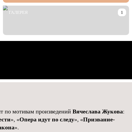
ГАЛЕРЕЯ
1
ят по мотивам произведений
Вячеслава Жукова
:
ести
», «
Опера идут по следу
», «
Призвание-
акона
».