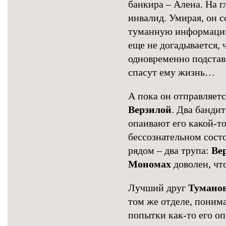
банкира – Алена. На 
инвалид. Умирая, он 
туманную информацию
еще не догадывается,
одновременно подстав
спасут ему жизнь…
А пока он отправляетс
Верзилой
. Два банди
опаивают его какой-то
бессознательном состо
рядом – два трупа:
Ве
Мономах
доволен, чт
Лучший друг
Туманов
том же отделе, поним
попытки как-то его оп