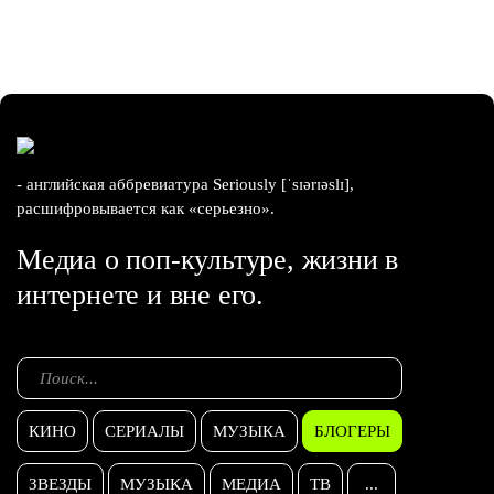
- английская аббревиатура Seriously [ˈsɪərɪəslɪ],
расшифровывается как «серьезно».
Медиа о поп-культуре, жизни в
интернете и вне его.
КИНО
СЕРИАЛЫ
МУЗЫКА
БЛОГЕРЫ
ЗВЕЗДЫ
МУЗЫКА
МЕДИА
ТВ
...