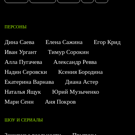
ПЕРСОНЫ
Дина Саева
Елена Сажина
Егор Крид
Иван Ургант
Тимур Сорокин
Алла Пугачева
Александр Ревва
Надин Серовски
Ксения Бородина
Екатерина Варнава
Диана Астер
Наталья Ящук
Юрий Музыченко
Мари Сенн
Аня Покров
ШОУ И СЕРИАЛЫ
Закулисье реальности
Прыгуны