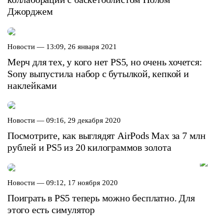
Джорджем
Новости —
13:09, 26 января 2021
Мерч для тех, у кого нет PS5, но очень хочется:
Sony выпустила набор c бутылкой, кепкой и
наклейками
Новости —
09:16, 29 декабря 2020
Посмотрите, как выглядят AirPods Max за 7 млн
рублей и PS5 из 20 килограммов золота
Новости —
09:12, 17 ноября 2020
Поиграть в PS5 теперь можно бесплатно. Для
этого есть симулятор