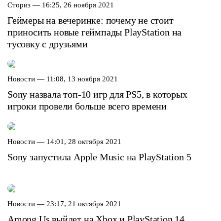
Сториз —
16:25, 26 ноября 2021
Геймеры на вечеринке: почему не стоит
приносить новые геймпады PlayStation на
тусовку с друзьями
Новости —
11:08, 13 ноября 2021
Sony назвала топ-10 игр для PS5, в которых
игроки провели больше всего времени
Новости —
14:01, 28 октября 2021
Sony запустила Apple Music на PlayStation 5
Новости —
23:17, 21 октября 2021
Among Us выйдет на Xbox и PlayStation 14