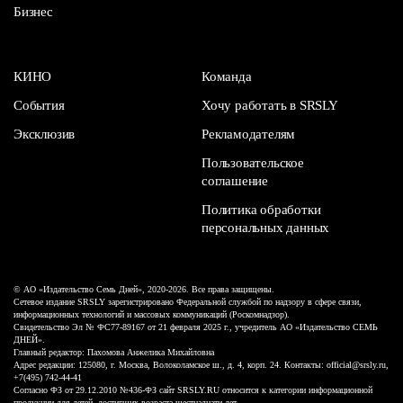
Бизнес
КИНО
Команда
События
Хочу работать в SRSLY
Эксклюзив
Рекламодателям
Пользовательское
соглашение
Политика обработки
персональных данных
© АО «Издательство Семь Дней», 2020-2026. Все права защищены.
Сетевое издание SRSLY зарегистрировано Федеральной службой по надзору в сфере связи,
информационных технологий и массовых коммуникаций (Роскомнадзор).
Свидетельство Эл № ФС77-89167 от 21 февраля 2025 г., учредитель АО «Издательство СЕМЬ
ДНЕЙ».
Главный редактор: Пахомова Анжелика Михайловна
Адрес редакции: 125080, г. Москва, Волоколамское ш., д. 4, корп. 24. Контакты: official@srsly.ru,
+7(495) 742-44-41
Согласно ФЗ от 29.12.2010 №436-ФЗ сайт SRSLY.RU относится к категории информационной
продукции для детей, достигших возраста шестнадцати лет.