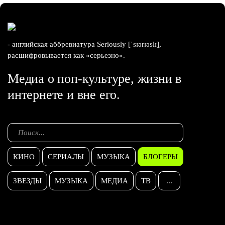
- английская аббревиатура Seriously [ˈsɪərɪəslɪ],
расшифровывается как «серьезно».
Медиа о поп-культуре, жизни в
интернете и вне его.
КИНО
СЕРИАЛЫ
МУЗЫКА
БЛОГЕРЫ
ЗВЕЗДЫ
МУЗЫКА
МЕДИА
ТВ
...