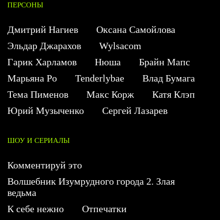
ПЕРСОНЫ
Дмитрий Нагиев
Оксана Самойлова
Эльдар Джарахов
Wylsacom
Гарик Харламов
Нюша
Брайн Мапс
Марьяна Ро
Tenderlybae
Влад Бумага
Тема Пименов
Макс Корж
Катя Клэп
Юрий Музыченко
Сергей Лазарев
ШОУ И СЕРИАЛЫ
Комментируй это
Волшебник Изумрудного города 2. Злая
ведьма
К себе нежно
Отпечатки