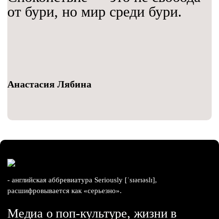
от бури, но мир среди бури.
Анастасия Лябина
- английская аббревиатура Seriously [ˈsɪərɪəslɪ],
расшифровывается как «серьезно».
Медиа о поп-культуре, жизни в