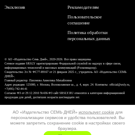
Эксклюзив
Рекламодателям
Пользовательское
соглашение
Политика обработки
персональных данных
© АО «Издательство Семь Дней», 2020-2026. Все права защищены.
Сетевое издание SRSLY зарегистрировано Федеральной службой по надзору в сфере связи,
информационных технологий и массовых коммуникаций (Роскомнадзор).
Свидетельство Эл № ФС77-89167 от 21 февраля 2025 г., учредитель АО «Издательство СЕМЬ
ДНЕЙ».
Главный редактор: Пахомова Анжелика Михайловна
Адрес редакции: 125080, г. Москва, Волоколамское ш., д. 4, корп. 24. Контакты: official@srsly.ru,
+7(495) 742-44-41
Согласно ФЗ от 29.12.2010 №436-ФЗ сайт SRSLY.RU относится к категории информационной
продукции для детей, достигших возраста шестнадцати лет.
Design by White Russian
АО «Издательство СЕМЬ ДНЕЙ»
использует cookie
для
персонализации сервисов и удобства пользователей. Вы
16+
можете запретить сохранение cookie в настройках своего
браузера.
ХОЧУ ЕЩЁ