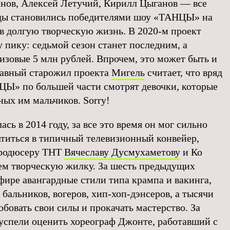
нов, Алексей Летучий, Кирилл Цыганов — все
оды становились победителями шоу «ТАНЦЫ» на
 в долгую творческую жизнь. В 2020-м проект
пику: седьмой сезон станет последним, а
изовые 5 млн рублей. Впрочем, это может быть и
лавный старожил проекта
Мигель
считает, что вряд
Ы» по большей части смотрят девочки, которые
ных им мальчиков. Sorry!
сь в 2014 году, за все это время он мог сильно
атиться в типичный телевизионный конвейер,
продюсеру ТНТ
Вячеславу Дусмухаметову
и Ко
нем творческую жилку. За шесть предыдущих
фире авангардные стили типа крампа и вакинга,
 бальников, вогеров, хип-хоп-дэнсеров, а тысячи
бовать свои силы и прокачать мастерство. За
 успели оценить хореограф Джонте, работавший с