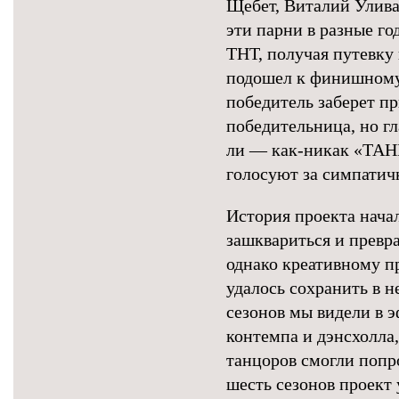
Щебет, Виталий Улива
эти парни в разные г
ТНТ, получая путевку
подошел к финишному 
победитель заберет пр
победительница, но г
ли — как-никак «ТАНЦ
голосуют за симпатич
История проекта начала
зашквариться и превр
однако креативному 
удалось сохранить в 
сезонов мы видели в э
контемпа и дэнсхолла,
танцоров смогли попро
шесть сезонов проект