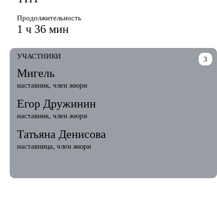
Продолжительность
1 ч 36 мин
УЧАСТНИКИ
3
Мигель
наставник, член жюри
Егор Дружинин
наставник, член жюри
Татьяна Денисова
наставница, член жюри