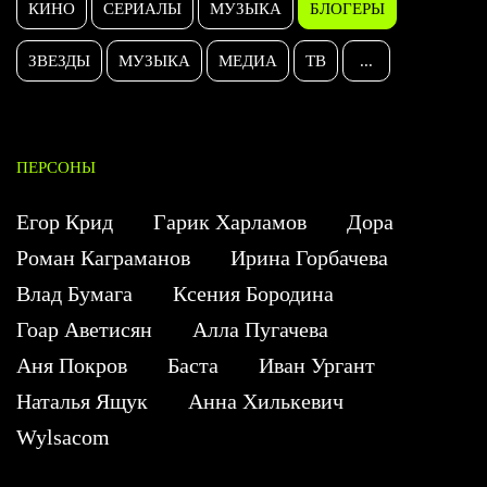
КИНО
СЕРИАЛЫ
МУЗЫКА
БЛОГЕРЫ
ЗВЕЗДЫ
МУЗЫКА
МЕДИА
ТВ
...
ПЕРСОНЫ
Егор Крид
Гарик Харламов
Дора
Роман Каграманов
Ирина Горбачева
Влад Бумага
Ксения Бородина
Гоар Аветисян
Алла Пугачева
Аня Покров
Баста
Иван Ургант
Наталья Ящук
Анна Хилькевич
Wylsacom