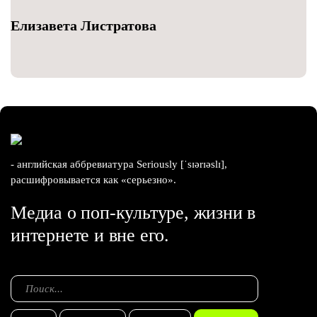
Елизавета Листратова
- английская аббревиатура Seriously [ˈsɪərɪəslɪ],
расшифровывается как «серьезно».
Медиа о поп-культуре, жизни в
интернете и вне его.