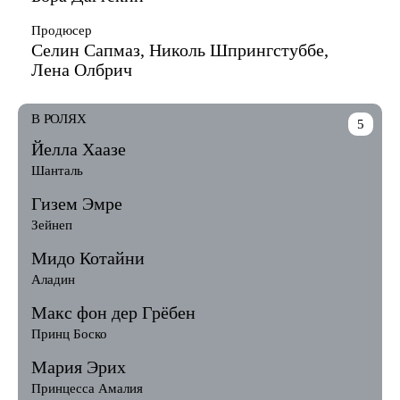
Продюсер
Селин Сапмаз, Николь Шпрингстуббе,
Лена Олбрич
В РОЛЯХ
5
Йелла Хаазе
Шанталь
Гизем Эмре
Зейнеп
Мидо Котайни
Аладин
Макс фон дер Грёбен
Принц Боско
Мария Эрих
Принцесса Амалия