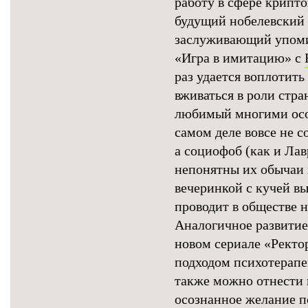
работу в сфере крипт
будущий нобелевский 
заслуживающий упоми
«Игра в имитацию» с
раз удается воплотить
вживаться в роли стр
любимый многими ос
самом деле вовсе не с
а социофоб (как и Ла
непонятны их обычаи 
вечеринкой с кучей в
проводит в обществе н
Аналогичное развитие
новом сериале «Рект
подходом психотерапе
также можно отнести
осознанное желание п