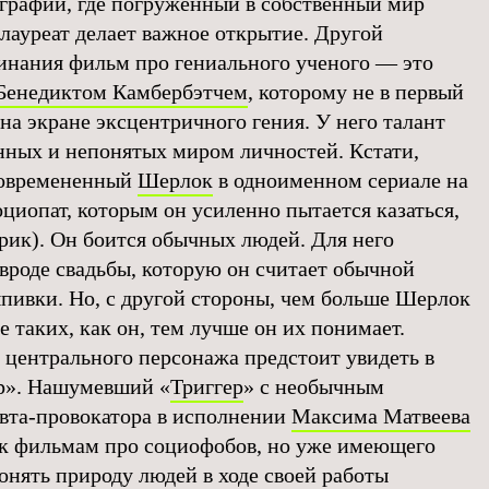
ографии, где погруженный в собственный мир
лауреат делает важное открытие. Другой
нания фильм про гениального ученого — это
Бенедиктом Камбербэтчем
, которому не в первый
 на экране эксцентричного гения. У него талант
анных и непонятых миром личностей. Кстати,
овремененный
Шерлок
в одноименном сериале на
оциопат, которым он усиленно пытается казаться,
врик). Он боится обычных людей. Для него
вроде свадьбы, которую он считает обычной
ыпивки. Но, с другой стороны, чем больше Шерлок
е таких, как он, тем лучше он их понимает.
 центрального персонажа предстоит увидеть в
ор». Нашумевший «
Триггер
» с необычным
вта-провокатора в исполнении
Максима Матвеева
 к фильмам про социофобов, но уже имеющего
онять природу людей в ходе своей работы