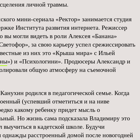
исцеления личной травмы.
ского мини-сериала «Ректор» занимается студия
ржке Института развития интернета. Режиссер
о вы могли видеть в роли Алексея «Банана»
Светофор», за свою карьеру успел срежиссировать
звестные из них это «Крыша мира» с Ильей
рны
») и «Психологини». Продюсеры Александр и
олировали общую атмосферу на съемочной
анухин родился в педагогической семье. Когда
военный (успевший отметиться и на ниве
редко какому ребенку придет мысль о
льный. Но жизнь сама подсказала Владимиру это
л выучиться в кадетской школе. Будучи
 однажды расстроенный домой после новогодней