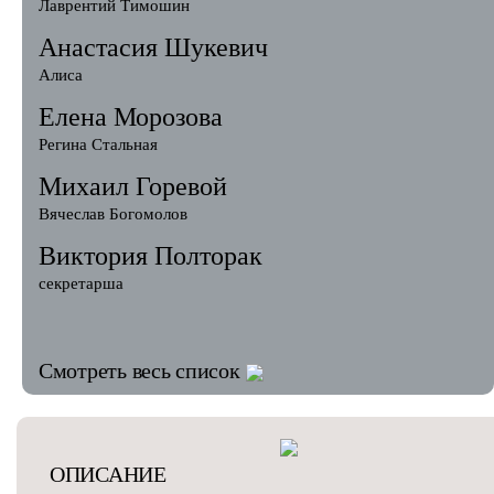
Лаврентий Тимошин
Анастасия Шукевич
Алиса
Елена Морозова
Регина Стальная
Михаил Горевой
Вячеслав Богомолов
Виктория Полторак
секретарша
Смотреть весь список
ОПИСАНИЕ