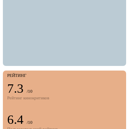
РЕЙТИНГ
7.3
/10
Рейтинг кинокритиков
6.4
/10