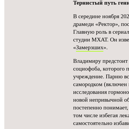
Тернистый путь ген
В середине ноября 2
драмеди «Ректор», по
Главную роль в сериа
студии МХАТ. Он изве
«
Замерзших
».
Владимиру предстоит 
социофоба, которого 
учреждение. Парню все
самородком (включен 
исследования гормонов
новой непривычной об
постепенно понимает, 
том числе избегая лек
самостоятельно избав