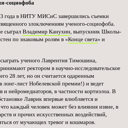
ия-социофоба
023 года в НИТУ МИСиС завершились съемки
священного злоключениям ученого-социофоба.
ле сыграл
Владимир Канухин
, выпускник Школы-
стен по знаковым ролям в «
Конце света
» и
сыграть ученого Лаврентия Тимошина,
принимают ректором в научно-исследовательское
го 28 лет, но он считается одаренным
в лонг-лист Нобелевской премии!) и ведет
 и нейромедиаторов, в частности кортизлоа. В
становке Лаврик впервые влюбляется и
что каждый человек может без влияния извне, в
арств и прочих искусственных воздействий,
иться от мучающих тревог и кошмаров.