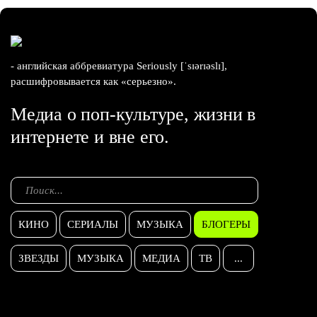
- английская аббревиатура Seriously [ˈsɪərɪəslɪ],
расшифровывается как «серьезно».
Медиа о поп-культуре, жизни в
интернете и вне его.
КИНО
СЕРИАЛЫ
МУЗЫКА
БЛОГЕРЫ
ЗВЕЗДЫ
МУЗЫКА
МЕДИА
ТВ
...