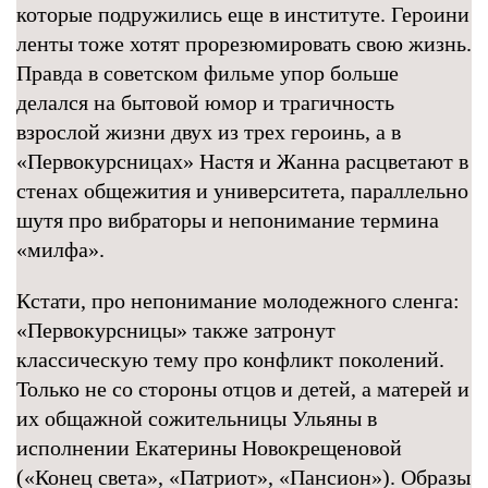
которые подружились еще в институте. Героини
ленты тоже хотят прорезюмировать свою жизнь.
Правда в советском фильме упор больше
делался на бытовой юмор и трагичность
взрослой жизни двух из трех героинь, а в
«Первокурсницах» Настя и Жанна расцветают в
стенах общежития и университета, параллельно
шутя про вибраторы и непонимание термина
«милфа».
Кстати, про непонимание молодежного сленга:
«Первокурсницы» также затронут
классическую тему про конфликт поколений.
Только не со стороны отцов и детей, а матерей и
их общажной сожительницы Ульяны в
исполнении Екатерины Новокрещеновой
(«
Конец света
», «
Патриот
», «
Пансион
»). Образы