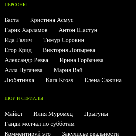
ПЕРСОНЫ
Баста
Кристина Асмус
Гарик Харламов
Антон Шастун
Ида Галич
Тимур Сорокин
Егор Крид
Виктория Лопырева
Александр Ревва
Ирина Горбачева
Алла Пугачева
Мария Вэй
Любятинка
Kara Kross
Елена Сажина
ШОУ И СЕРИАЛЫ
Майкл
Илия Муромец
Прыгуны
Ганди молчал по субботам
Комментируй это
Закулисье реальности