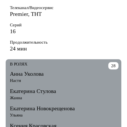
Телеканал/Видеосервис
Premier, ТНТ
Серий
16
Продолжительность
24 мин
В РОЛЯХ
28
Анна Уколова
Настя
Екатерина Стулова
Жанна
Екатерина Новокрещенова
Ульяна
Ксения Красовская