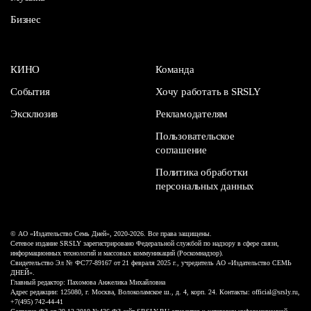
Бизнес
КИНО
Команда
События
Хочу работать в SRSLY
Эксклюзив
Рекламодателям
Пользовательское
соглашение
Политика обработки
персональных данных
© АО «Издательство Семь Дней», 2020-2026. Все права защищены.
Сетевое издание SRSLY зарегистрировано Федеральной службой по надзору в сфере связи,
информационных технологий и массовых коммуникаций (Роскомнадзор).
Свидетельство Эл № ФС77-89167 от 21 февраля 2025 г., учредитель АО «Издательство СЕМЬ
ДНЕЙ».
Главный редактор: Пахомова Анжелика Михайловна
Адрес редакции: 125080, г. Москва, Волоколамское ш., д. 4, корп. 24. Контакты: official@srsly.ru,
+7(495) 742-44-41