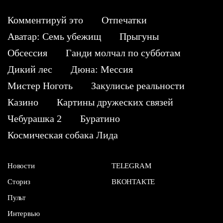
Комментируй это
Отпечатки
Аватар: Семь убежищ
Прыгуны
Обсессия
Ганди молчал по субботам
Дикий лес
Дюна: Мессия
Мистер Ноготь
Закулисье реальности
Казино
Картины дружеских связей
Чебурашка 2
Буратино
Космическая собака Лида
Новости
TELEGRAM
Сториз
ВКОНТАКТЕ
Пульт
Интервью