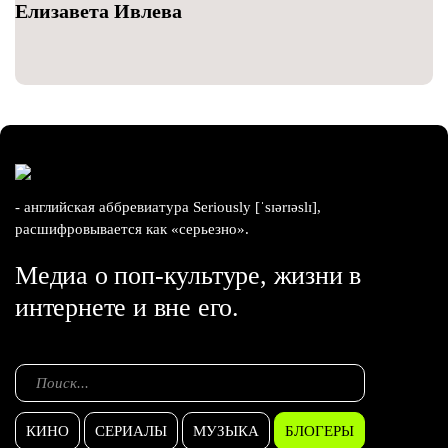
Елизавета Ивлева
- английская аббревиатура Seriously [ˈsɪərɪəslɪ],
расшифровывается как «серьезно».
Медиа о поп-культуре, жизни в
интернете и вне его.
КИНО
СЕРИАЛЫ
МУЗЫКА
БЛОГЕРЫ