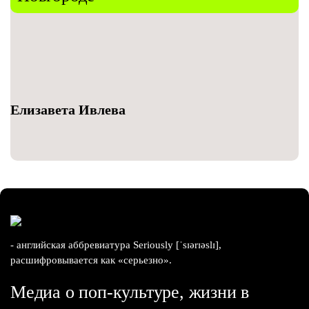
Елизавета Ивлева
- английская аббревиатура Seriously [ˈsɪərɪəslɪ],
расшифровывается как «серьезно».
Медиа о поп-культуре, жизни в