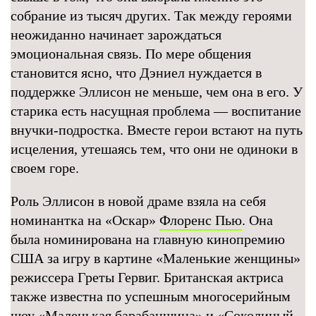
собрание из тысяч других. Так между героями
неожиданно начинает зарождаться
эмоциональная связь. По мере общения
становится ясно, что Дэниел нуждается в
поддержке Эллисон не меньше, чем она в его. У
старика есть насущная проблема — воспитание
внучки-подростка. Вместе герои встают на путь
исцеления, утешаясь тем, что они не одиноки в
своем горе.
Роль Эллисон в новой драме взяла на себя
номинантка на «Оскар»
Флоренс Пью
. Она
была номинирована на главную кинопремию
США за игру в картине «Маленькие женщины»
режиссера Греты Гервиг. Британская актриса
также известна по успешным многосерийным
шоу «Маленькая барабанщица» и «
Соколиный