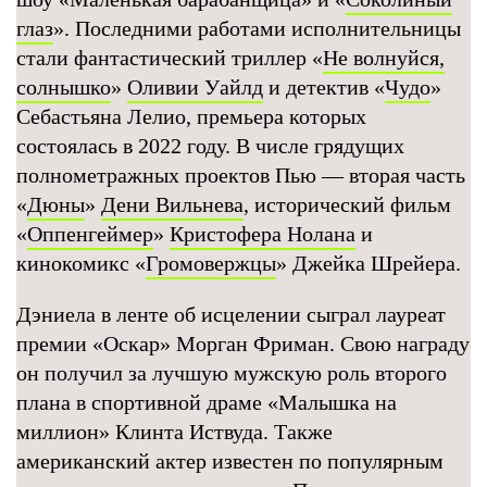
глаз
». Последними работами исполнительницы
стали фантастический триллер «
Не волнуйся,
солнышко
»
Оливии Уайлд
и детектив «
Чудо
»
Себастьяна Лелио, премьера которых
состоялась в 2022 году. В числе грядущих
полнометражных проектов Пью — вторая часть
«
Дюны
»
Дени Вильнева
, исторический фильм
«
Оппенгеймер
»
Кристофера Нолана
и
кинокомикс «
Громовержцы
» Джейка Шрейера.
Дэниела в ленте об исцелении сыграл лауреат
премии «Оскар» Морган Фриман. Свою награду
он получил за лучшую мужскую роль второго
плана в спортивной драме «Малышка на
миллион» Клинта Иствуда. Также
американский актер известен по популярным