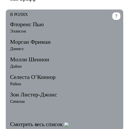
В РОЛЯХ
7
Флоренс Пью
Эллисон
Морган Фриман
Дэниел
Молли Шеннон
Дайан
Селеста О’Коннор
Райан
Зои Листер-Джонс
Симона
Смотреть весь список