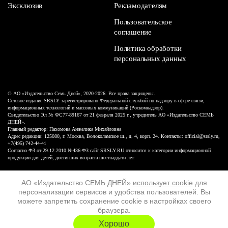
Эксклюзив
Рекламодателям
Пользовательское
соглашение
Политика обработки
персональных данных
© АО «Издательство Семь Дней», 2020-2026. Все права защищены.
Сетевое издание SRSLY зарегистрировано Федеральной службой по надзору в сфере связи,
информационных технологий и массовых коммуникаций (Роскомнадзор).
Свидетельство Эл № ФС77-89167 от 21 февраля 2025 г., учредитель АО «Издательство СЕМЬ
ДНЕЙ».
Главный редактор: Пахомова Анжелика Михайловна
Адрес редакции: 125080, г. Москва, Волоколамское ш., д. 4, корп. 24. Контакты: official@srsly.ru,
+7(495) 742-44-41
Согласно ФЗ от 29.12.2010 №436-ФЗ сайт SRSLY.RU относится к категории информационной
продукции для детей, достигших возраста шестнадцати лет.
Design by White Russian
АО «Издательство СЕМЬ ДНЕЙ»
использует cookie
для
персонализации сервисов и удобства пользователей. Вы
16+
можете запретить сохранение cookie в настройках своего
браузера.
ХОЧУ ЕЩЁ
Хорошо