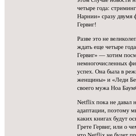
четыре года: стримин
Нарнии» сразу двумя 
Гервиг!
Разве это не великоле
ждать еще четыре год
Гервиг» — хотим посм
немногочисленных фил
успех. Она была в ре
женщины» и «Леди Бер
своего мужа Ноа Баум
Netflix пока не давал
адаптации, поэтому мы
каких книгах будут о
Грете Гервиг, или о ч
что Netflix не будет 