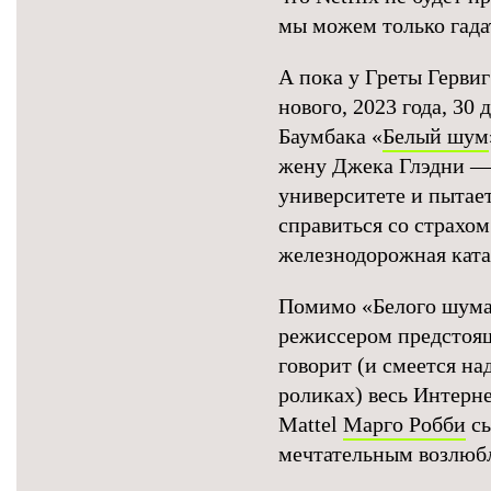
мы можем только гадат
А пока у Греты Гервиг
нового, 2023 года, 30 
Баумбака «
Белый шум
жену Джека Глэдни — 
университете и пытае
справиться со страхом
железнодорожная ката
Помимо «Белого шума»
режиссером предстоящ
говорит (и смеется на
роликах) весь Интерн
Mattel
Марго Робби
сы
мечтательным возлюб