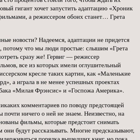
говый гигант хочет запустить адаптацию «Хроник
фильмами, а режиссером обоих станет… Грета
пные новости? Надеемся, адаптации не придется
а, потому что мы люди простые: слышим «Грета
отреть сразу же! Гервиг — режиссер
ьмов, все из которых имели оглушительный
жиссерском кресле таких картин, как «Маленькие
д», а играла в не менее успешных проектах
бака «Милая Фрэнсис» и «Госпожа Америка».
 никаких комментариев по поводу предстоящей
 почти ничего о ней не знаем. Неизвестно, на
снованы фильмы, которые предстоит снимать
ем они будут рассказывать. Многие предсказывают,
придерживаться порядка вышедших книг, но пока