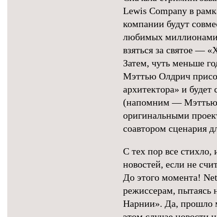
Lewis Company в рамк
компании будут совме
любимых миллионами к
взяться за святое — 
Затем, чуть меньше год
Мэттью Олдрич присое
архитектора» и будет
(напомним — Мэттью О
оригинальными проекта
соавтором сценария д
С тех пор все стихло,
новостей, если не сч
До этого момента! Net
режиссерам, пытаясь 
Нарнии». Да, прошло 
этом случае новости н