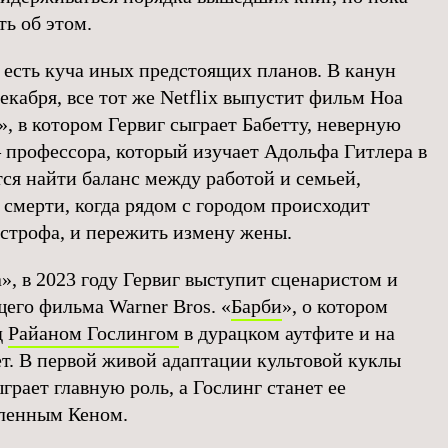
ь об этом.
 есть куча иных предстоящих планов. В канун
декабря, все тот же Netflix выпустит фильм Ноа
», в котором Гервиг сыграет Бабетту, неверную
профессора, который изучает Адольфа Гитлера в
тся найти баланс между работой и семьей,
 смерти, когда рядом с городом происходит
строфа, и пережить измену жены.
, в 2023 году Гервиг выступит сценаристом и
его фильма Warner Bros. «
Барби
», о котором
д
Райаном Гослингом
в дурацком аутфите и на
ет. В первой живой адаптации культовой куклы
грает главную роль, а Гослинг станет ее
ленным Кеном.