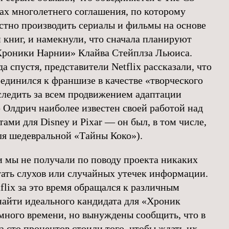
ах многолетнего соглашения, по которому
стно производить сериалы и фильмы на основе
ниг, и намекнули, что сначала планируют
«Хроники Нарнии» Клайва Стейплза Льюиса.
а спустя, представители Netflix рассказали, что
динился к франшизе в качестве «творческого
 следить за всем продвижением адаптации
лдрич наиболее известен своей работой над
ми для Disney и Pixar — он был, в том числе,
ля шедевральной «Тайны Коко»).
 и мы не получали по поводу проекта никаких
итать слухов или случайных утечек информации.
flix за это время обращался к различным
найти идеального кандидата для «Хроник
много времени, но вынуждены сообщить, что в
а сто процентов стоили того, чтобы ждать их