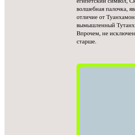
египетский символ, С
волшебная палочка, я
отличие от Туанхамона
вымышленный Тутанхен
Впрочем, не исключено
старше.