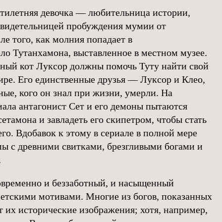
атилетняя девочка — любительница истории,
свидетельницей пробуждения мумии от
ле того, как молния попадает в
о Тутанхамона, выставленное в местном музее.
ный кот Луксор должны помочь Туту найти свой
ире. Его единственные друзья — Луксор и Клео,
ные, кого он знал при жизни, умерли. На
иала антагонист Сет и его демоны пытаются
етамона и завладеть его скипетром, чтобы стать
го. Вдобавок к этому в сериале в полной мере
ы с древними свитками, брезгливыми богами и
.
овременно и беззаботный, и насыщенный
етскими мотивами. Многие из богов, показанных
т их исторические изображения; хотя, например,