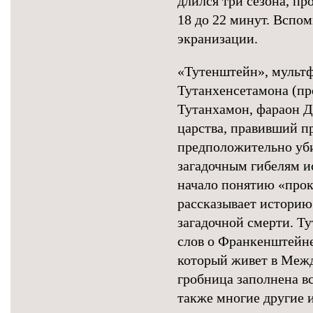
длился три сезона, пр
18 до 22 минут. Вспо
экранизации.
«Тутенштейн», мультф
Тутанхенсетамона (про
Тутанхамон, фараон Д
царства, правивший пр
предположительно уби
загадочным гибелям и
начало понятию «прок
рассказывает историю
загадочной смерти. Т
слов о Франкенштейн
который живет в Межд
гробница заполнена вс
также многие другие 