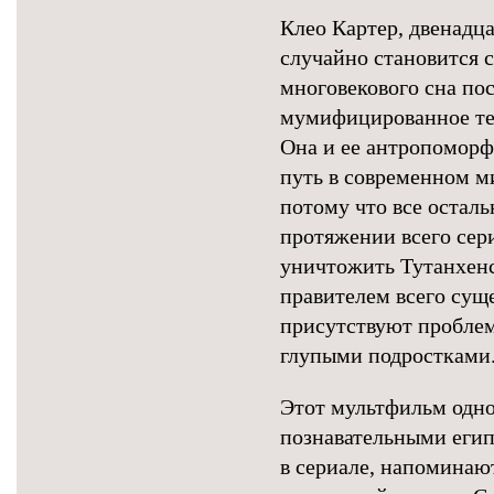
Клео Картер, двенадц
случайно становится 
многовекового сна пос
мумифицированное тел
Она и ее антропоморф
путь в современном м
потому что все осталь
протяжении всего сер
уничтожить Тутанхенс
правителем всего суще
присутствуют проблем
глупыми подростками
Этот мультфильм одн
познавательными егип
в сериале, напоминаю