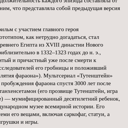
одолжительность каждого эпизода составляла от
мним, что представляла собой предыдущая версия
ильм с участием главного героя
тотипом, как нетрудно догадаться, стал
ревнего Египта из XVIII династии Нового
иблизительно в 1332–1323 годах до н. э.,
тый и причастный уже после смерти к
сследователей его гробницы и положивший
лятия фараона»). Мультсериал «Тутенштейн»
 пробуждения фараона спустя 3000 лет после
утанхенсетамон (его прозвище Тутенштейн, игра
е) — мумифицированный десятилетний ребенок,
ународном музее всемирной истории. Его
еми его вещами, включая саркофаг, статуи, а
игрушки и игры.