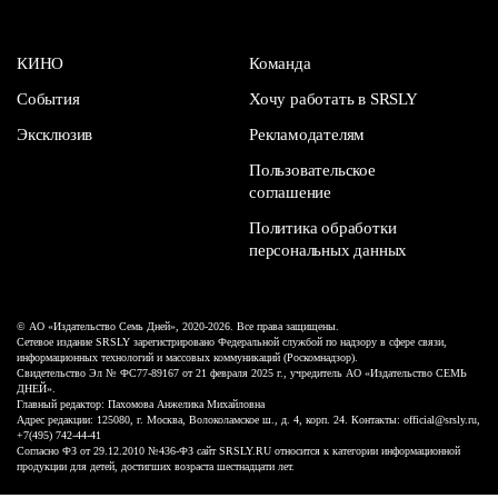
КИНО
Команда
События
Хочу работать в SRSLY
Эксклюзив
Рекламодателям
Пользовательское
соглашение
Политика обработки
персональных данных
© АО «Издательство Семь Дней», 2020-2026. Все права защищены.
Сетевое издание SRSLY зарегистрировано Федеральной службой по надзору в сфере связи,
информационных технологий и массовых коммуникаций (Роскомнадзор).
Свидетельство Эл № ФС77-89167 от 21 февраля 2025 г., учредитель АО «Издательство СЕМЬ
ДНЕЙ».
Главный редактор: Пахомова Анжелика Михайловна
Адрес редакции: 125080, г. Москва, Волоколамское ш., д. 4, корп. 24. Контакты: official@srsly.ru,
+7(495) 742-44-41
Согласно ФЗ от 29.12.2010 №436-ФЗ сайт SRSLY.RU относится к категории информационной
продукции для детей, достигших возраста шестнадцати лет.