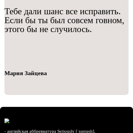
Тебе дали шанс все исправить.
Если бы ты был совсем говном,
этого бы не случилось.
Мария Зайцева
- английская аббревиатура Seriously [ˈsɪərɪəslɪ],