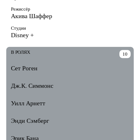
Режиссёр
Акива Шаффер
Студии
Disney +
В РОЛЯХ
10
Сет Роген
Дж.К. Симмонс
Уилл Арнетт
Энди Сэмберг
Эрик Бана