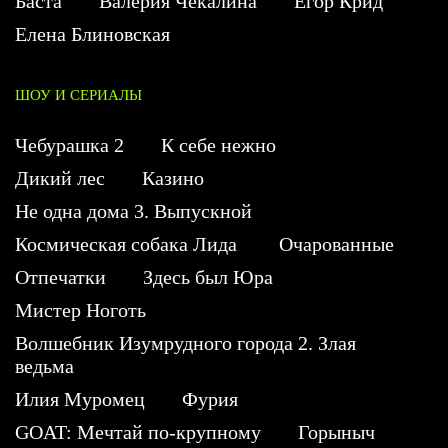
Баста
Валерия Чекалина
Егор Крид
Елена Блиновская
ШОУ И СЕРИАЛЫ
Чебурашка 2
К себе нежно
Дикий лес
Казино
Не одна дома 3. Выпускной
Космическая собака Лида
Очарованные
Отпечатки
Здесь был Юра
Мистер Ноготь
Волшебник Изумрудного города 2. Злая
ведьма
Илия Муромец
Фурия
GOAT: Мечтай по-крупному
Горыныч