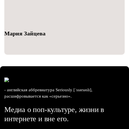
Мария Зайцева
- английская аббревиатура Seriously [ˈsɪərɪəslɪ],
расшифровывается как «серьезно».
Медиа о поп-культуре, жизни в
интернете и вне его.