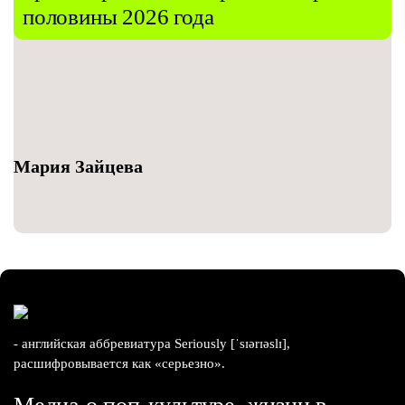
половины 2026 года
Мария Зайцева
- английская аббревиатура Seriously [ˈsɪərɪəslɪ],
расшифровывается как «серьезно».