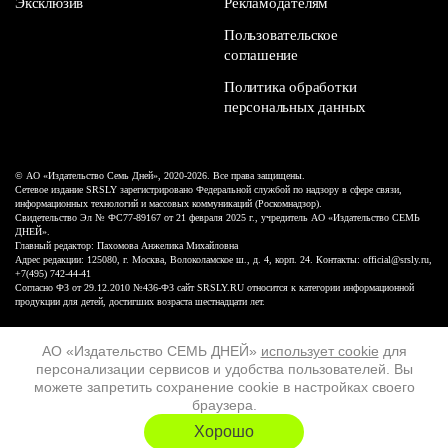
Эксклюзив
Рекламодателям
Пользовательское
соглашение
Политика обработки
персональных данных
© АО «Издательство Семь Дней», 2020-2026. Все права защищены.
Сетевое издание SRSLY зарегистрировано Федеральной службой по надзору в сфере связи,
информационных технологий и массовых коммуникаций (Роскомнадзор).
Свидетельство Эл № ФС77-89167 от 21 февраля 2025 г., учредитель АО «Издательство СЕМЬ
ДНЕЙ».
Главный редактор: Пахомова Анжелика Михайловна
Адрес редакции: 125080, г. Москва, Волоколамское ш., д. 4, корп. 24. Контакты: official@srsly.ru,
+7(495) 742-44-41
Согласно ФЗ от 29.12.2010 №436-ФЗ сайт SRSLY.RU относится к категории информационной
продукции для детей, достигших возраста шестнадцати лет.
Design by White Russian
АО «Издательство СЕМЬ ДНЕЙ»
использует cookie
для
персонализации сервисов и удобства пользователей. Вы
16+
можете запретить сохранение cookie в настройках своего
браузера.
ХОЧУ ЕЩЁ
Хорошо