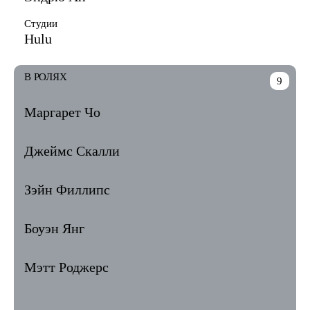
Студии
Hulu
В РОЛЯХ
9
Маргарет Чо
Джеймс Скалли
Зэйн Филлипс
Боуэн Янг
Мэтт Роджерс