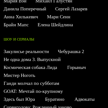
Мария Вэй
Михаил Галустян
Данила Поперечный
Сергей Лазарев
Анна Хилькевич
Мари Сенн
Брайн Мапс
Елена Шейдлина
ШОУ И СЕРИАЛЫ
Закулисье реальности
Чебурашка 2
Не одна дома 3. Выпускной
Космическая собака Лида
Горыныч
Мистер Ноготь
Ганди молчал по субботам
GOAT: Мечтай по-крупному
Здесь был Юра
Буратино
Адвокаты
Сорвиголова: Рожденный заново