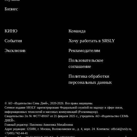
Бизнес
КИНО
Команда
События
Хочу работать в SRSLY
Эксклюзив
Рекламодателям
Пользовательское
соглашение
Политика обработки
персональных данных
© АО «Издательство Семь Дней», 2020-2026. Все права защищены.
Сетевое издание SRSLY зарегистрировано Федеральной службой по надзору в сфере связи,
информационных технологий и массовых коммуникаций (Роскомнадзор).
Свидетельство Эл № ФС77-89167 от 21 февраля 2025 г., учредитель АО «Издательство СЕМЬ
ДНЕЙ».
Главный редактор: Пахомова Анжелика Михайловна
Адрес редакции: 125080, г. Москва, Волоколамское ш., д. 4, корп. 24. Контакты: official@srsly.ru,
+7(495) 742-44-41