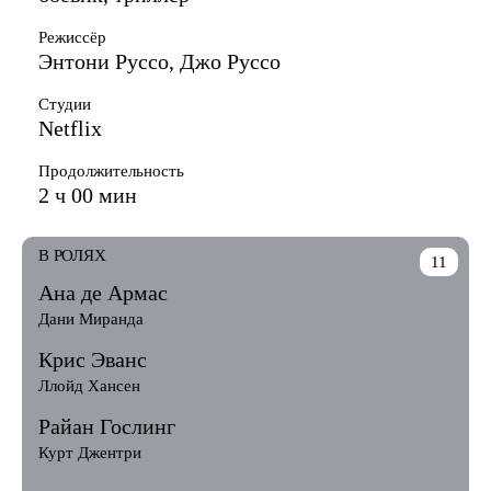
Режиссёр
Энтони Руссо, Джо Руссо
Студии
Netflix
Продолжительность
2 ч 00 мин
В РОЛЯХ
11
Ана де Армас
Дани Миранда
Крис Эванс
Ллойд Хансен
Райан Гослинг
Курт Джентри