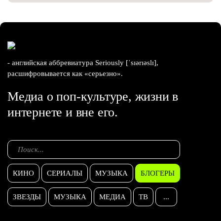
- английская аббревиатура Seriously [ˈsɪərɪəslɪ],
расшифровывается как «серьезно».
Медиа о поп-культуре, жизни в
интернете и вне его.
КИНО
СЕРИАЛЫ
МУЗЫКА
БЛОГЕРЫ
ЗВЕЗДЫ
МУЗЫКА
МЕДИА
ТВ
...