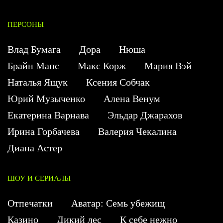
ПЕРСОНЫ
Влад Бумага
Дора
Нюша
Брайн Мапс
Макс Корж
Мария Вэй
Наталья Ящук
Ксения Собчак
Юрий Музыченко
Алена Венум
Екатерина Варнава
Эльдар Джарахов
Ирина Горбачева
Валерия Чекалина
Диана Астер
ШОУ И СЕРИАЛЫ
Отпечатки
Аватар: Семь убежищ
Казино
Дикий лес
К себе нежно