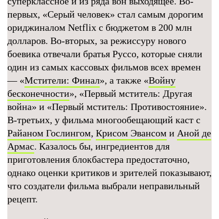
суперклассное и из ряда вон выходящее. Во-
первых, «Серый человек» стал самым дорогим
ориджиналом Netflix с бюджетом в 200 млн
долларов. Во-вторых, за режиссуру нового
боевика отвечали братья Руссо, которые сняли
один из самых кассовых фильмов всех времен
— «
Мстители: Финал
», а также «
Войну
бесконечности
», «Первый мститель: Другая
война» и «Первый мститель: Противостояние».
В-третьих, у фильма многообещающий каст с
Райаном Гослингом
,
Крисом Эвансом
и
Аной де
Армас
. Казалось бы, ингредиентов для
приготовления блокбастера предостаточно,
однако оценки критиков и зрителей показывают,
что создатели фильма выбрали неправильный
рецепт.