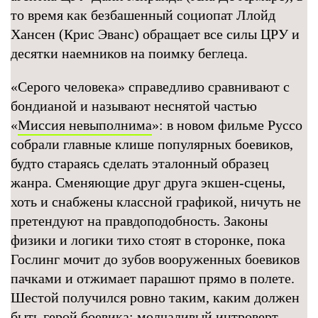
то время как безбашенный социопат Ллойд
Хансен (Крис Эванс) обращает все силы ЦРУ и
десятки наемников на поимку беглеца.
«Серого человека» справедливо сравнивают с
бондианой и называют неснятой частью
«
Миссия невыполнима
»: в новом фильме Руссо
собрали главные клише популярных боевиков,
будто стараясь сделать эталонный образец
жанра. Сменяющие друг друга экшен-сцены,
хоть и снабжены классной графикой, ничуть не
претендуют на правдоподобность. Законы
физики и логики тихо стоят в сторонке, пока
Гослинг мочит до зубов вооруженных боевиков
пачками и отжимает парашют прямо в полете.
Шестой получился ровно таким, каким должен
быть герой боевика: молчаливый интроверт,