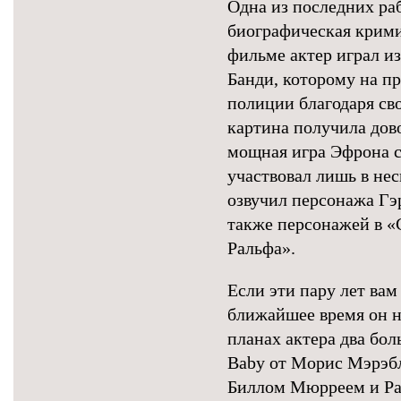
Одна из последних ра
биографическая крими
фильме актер играл и
Банди, которому на п
полиции благодаря св
картина получила дов
мощная игра Эфрона с
участвовал лишь в нес
озвучил персонажа Гэ
также персонажей в «
Ральфа».
Если эти пару лет вам
ближайшее время он н
планах актера два бо
Baby от Морис Мэрэбл 
Биллом Мюрреем и Рас