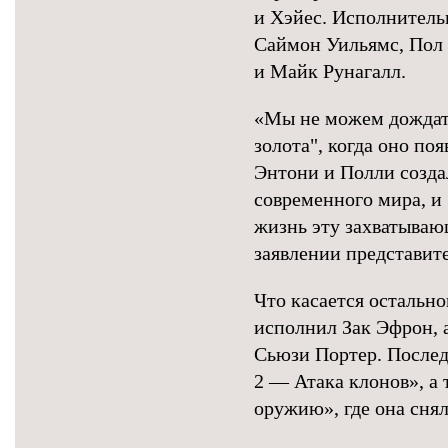
и Хэйес. Исполнител
Саймон Уильямс, Пол 
и Майк Рунагалл.
«Мы не можем дождать
золота", когда оно по
Энтони и Полли созда
современного мира, и
жизнь эту захватыва
заявлении представите
Что касается остально
исполнил Зак Эфрон, 
Сьюзи Портер. Послед
2 — Атака клонов», а 
оружию», где она сня