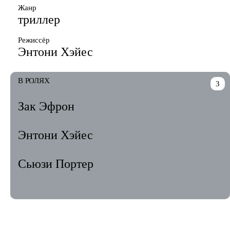
Жанр
триллер
Режиссёр
Энтони Хэйес
В РОЛЯХ
3
Зак Эфрон
Энтони Хэйес
Сьюзи Портер