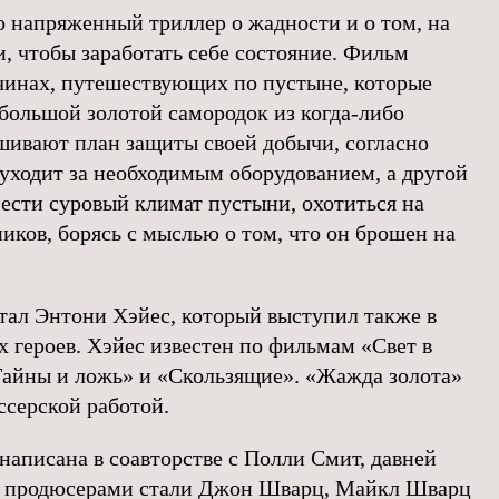
 напряженный триллер о жадности и о том, на
, чтобы заработать себе состояние. Фильм
чинах, путешествующих по пустыне, которые
большой золотой самородок из когда-либо
ивают план защиты своей добычи, согласно
 уходит за необходимым оборудованием, а другой
нести суровый климат пустыни, охотиться на
иков, борясь с мыслью о том, что он брошен на
тал Энтони Хэйес, который выступил также в
х героев. Хэйес известен по фильмам «Свет в
Тайны и ложь» и «Скользящие». «Жажда золота»
ссерской работой.
написана в соавторстве с Полли Смит, давней
а продюсерами стали Джон Шварц, Майкл Шварц