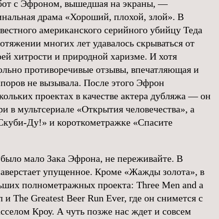
бот с Эфроном, вышедшая на экраны, —
нальная драма «Хороший, плохой, злой». В
звестного американского серийного убийцу Теда
ротяжении многих лет удавалось скрываться от
оей хитрости и природной харизме. И хотя
ольно противоречивые отзывы, впечатляющая и
поров не вызывала. После этого Эфрон
кольких проектах в качестве актера дубляжа — он
ри в мультсериале «Открытия человечества», а
Скуби-Ду!» и короткометражке «Спасите
 было мало Зака Эфрона, не переживайте. В
аверстает упущенное. Кроме «Жажды золота», в
льших полнометражных проекта: Three Men and a
и The Greatest Beer Run Ever, где он снимется с
селом Кроу. А чуть позже нас ждет и совсем