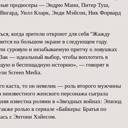
ьные продюсеры — Эндрю Манн, Питер Туш,
Вигард, Уилл Кларк, Энди Мэйсон, Ник Форвард
ся, когда зрители откроют для себя "Жажду
явится на большом экране в следующем году.
ли суровую и незабываемую притчу о ловушках
 Зак — идеальный выбор, чтобы воплотить в
ющую и беспощадную историю», — говорят в
ли Screen Media.
го каста, то он невелик — роль второго мужчины
а неизвестного женского персонажа сыграла
няя известна ролями в «Звездных войнах: Эпизод
также ролью в сериале «Байкеры: Братья по
лась с Энтони Хэйесом.