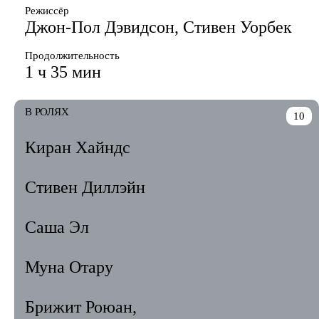
Режиссёр
Джон-Пол Дэвидсон, Стивен Уорбек
Продолжительность
1 ч 35 мин
В РОЛЯХ
10
Киран Хайндс
Стивен Диллэйн
Саша Эл
Муна Отару
Брижит Роюан,