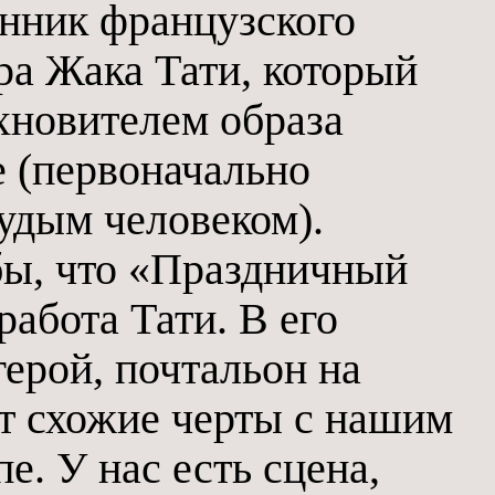
нник французского
ра Жака Тати, который
хновителем образа
е (первоначально
удым человеком).
бы, что «Праздничный
абота Тати. В его
ерой, почтальон на
т схожие черты с нашим
е. У нас есть сцена,