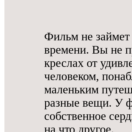
Фильм не займет
времени. Вы не 
креслах от удивл
человеком, понаб
маленьким путеш
разные вещи. У ф
собственное серд
на что другое.