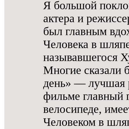
Я большой покло
актера и режиссе
был главным вдо
Человека в шляп
называвшегося Х
Многие сказали 
день» — лучшая р
фильме главный г
велосипеде, имее
Человеком в шляп