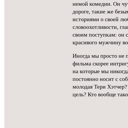
немой комедии. Он чу
дороге, такие же безы
историями о своей люб
словоохотливости, гла
своим поступкам: он с
красивого мужчину во
Иногда мы просто не 
фильма скорее интригу
на которые мы никогд
постоянно носит с со
молодая Тери Хэтчер? 
цель? Кто вообще так